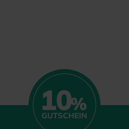
10
%
GUTSCHEIN