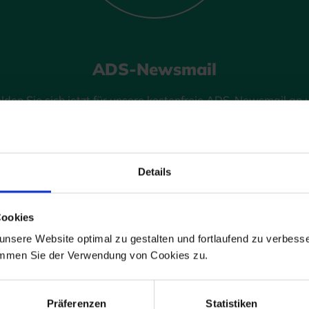
ADS-Newsmail
lden Sie sich jetzt für unsere kostenfreie ADS-Newsmail an 
ichern Sie sich einmalig
10 % Rabatt
auf Ihren Online-Einkau
JETZT GUTSCHEIN SICHERN
Details
g ist jederzeit möglich. Es gelten die Bedingungen zum Datenschutz. *
Cookies
nsere Website optimal zu gestalten und fortlaufend zu verbesse
immen Sie der Verwendung von Cookies zu.
Präferenzen
Statistiken