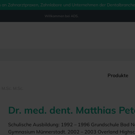
ich an Zahnarztpraxen, Zahnlabore und Unternehmen der Dentalbranche.
Willkommen bei
ADS.
Produkte
 M.Sc. M.Sc.
Dr. med. dent. Matthias Pet
Schulische Ausbildung: 1992 – 1996 Grundschule Bad N
Gymnasium Münnerstadt. 2002 – 2003 Overland Highsch