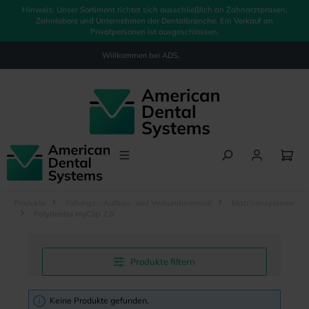
Hinweis: Unser Sortiment richtet sich ausschließlich an Zahnarztpraxen,
alt springen
Zahnlabore und Unternehmen der Dentalbranche. Ein Verkauf an
Privatpersonen ist ausgeschlossen.
Willkommen bei
ADS.
Produkte
Füllungs-, Aufbau- und Verbundmaterial
Matrizensysteme
Polydentia myClip 2.0
Produkte filtern
Keine Produkte gefunden.