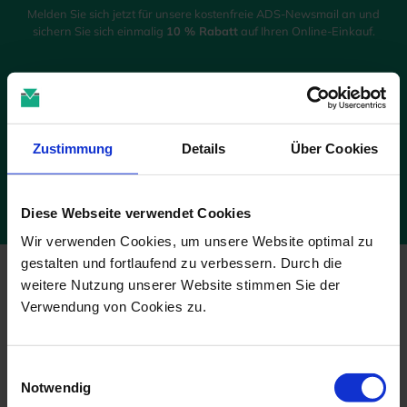
Melden Sie sich jetzt für unsere kostenfreie ADS-Newsmail an und
sichern Sie sich einmalig
10 % Rabatt
auf Ihren Online-Einkauf.
JETZT GUTSCHEIN SICHERN
Die Abmeldung ist jederzeit möglich. Es gelten die Bedingungen zum
Zustimmung
Details
Über Cookies
Datenschutz. *Pflichtfelder
Diese Webseite verwendet Cookies
Wir verwenden Cookies, um unsere Website optimal zu
gestalten und fortlaufend zu verbessern. Durch die
weitere Nutzung unserer Website stimmen Sie der
Verwendung von Cookies zu.
Wir sind für Sie da!
Einwilligungsauswahl
Notwendig