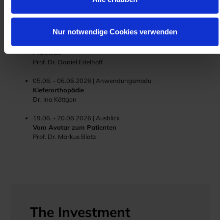
17.04. - 18.04.2026 | Anwendungsmodul
Implantologie
Dr. Marcus Engelschalk
Nur notwendige Cookies verwenden
24.04. - 25.04.2026 | Anwendungsmodul
Prothetik
Prof. Dr. Daniel Edelhoff
05.06. - 06.06.2026 | Anwendungsmodul
Kieferorthopädie
Dr. Ina Köttgen
19.06. - 20.06.2026 | Ausblick
Vom Avatar zum Patienten
Prof. Dr. Markus Blatz
The Investment