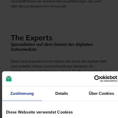
verschafft ihnen ein anerkanntes Qualitätssiegel, das weit
über die Landesgrenzen hinaus gilt.
The Experts
Spezialisten auf dem Gebiet der digitalen
Zahnmedizin
Diese neun Experten/-innen führen Sie durch die digitale Welt
und vertiefen Wissen anhand konkreter Beispiele: Dr.
Christian Leonhardt (klinische Leitung), Dr. Paul Leonhardt
Schuh, ZT Fatih Birinci, ZTM Bastian Wagner, ZTM Vincent
Fehmer, Prof. Dr. Daniel Edelhoff, Dr. Marcus Engelschalk, Dr.
Ina Köttgen und Prof. Dr. Markus Blatz (wissenschaftliche
Leitung).
Zustimmung
Details
Über Cookies
Diese Webseite verwendet Cookies