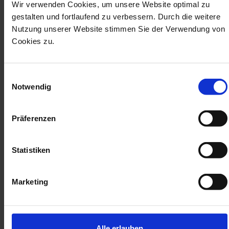
Wir verwenden Cookies, um unsere Website optimal zu
gestalten und fortlaufend zu verbessern. Durch die weitere
16.01. - 17.01.2026 | Einleitung
Nutzung unserer Website stimmen Sie der Verwendung von
Behandlungsplanung
Cookies zu.
Dr. Christian Leonhardt
23.01. - 24.01.2026 | Fachmodul
2 & 3D Assessment
Einwilligungsauswahl
Dr. Paul Leonhard Schuh
Notwendig
13.02. - 14.02.2026 | Fachmodul
4D Assessment
Präferenzen
Dr. Christian Leonhardt
13.03. - 14.03.2026 | Fachmodul
Statistiken
Design
ZT Fatih Birinci & ZTM Bastian Wagner
27.03. - 28.03.2026 | Fachmodul
Marketing
Produktion
ZTM Vincent Fehmer
Alle erlauben