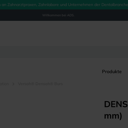
ich an Zahnarztpraxen, Zahnlabore und Unternehmen der Dentalbranche.
Willkommen bei
ADS.
Produkte
ation
Versah® Densah® Burs
DENS
mm)