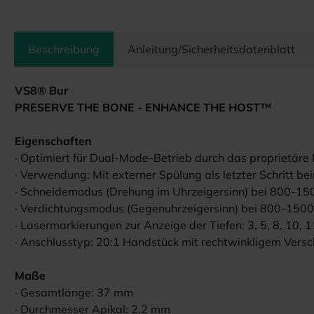
Beschreibung
Anleitung/Sicherheitsdatenblatt
VS8® Bur
PRESERVE THE BONE - ENHANCE THE HOST™
Eigenschaften
· Optimiert für Dual-Mode-Betrieb durch das proprietäre
· Verwendung: Mit externer Spülung als letzter Schritt b
· Schneidemodus (Drehung im Uhrzeigersinn) bei 800-15
· Verdichtungsmodus (Gegenuhrzeigersinn) bei 800-1500
· Lasermarkierungen zur Anzeige der Tiefen: 3, 5, 8, 10, 
· Anschlusstyp: 20:1 Handstück mit rechtwinkligem Versc
Maße
· Gesamtlänge: 37 mm
· Durchmesser Apikal: 2,2 mm