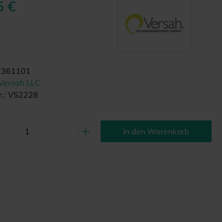
5 €
d
2361101
Versah LLC
.:
VS2228
In den Warenkorb