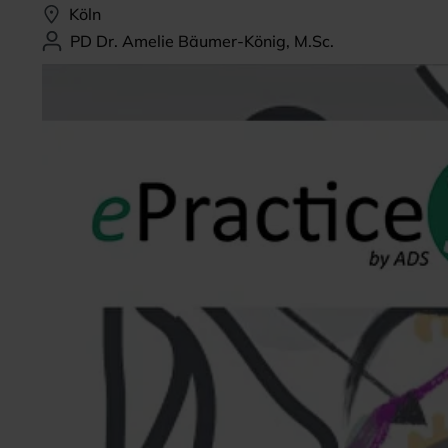
Köln
PD Dr. Amelie Bäumer-König, M.Sc.