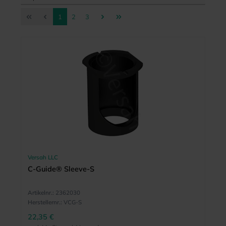
Seite
Seite
Seite
1
2
3
Versah LLC
C-Guide® Sleeve-S
Artikelnr.:
2362030
Herstellernr.:
VCG-S
22,35 €