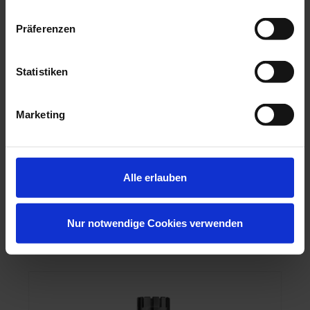
Präferenzen
Versah LLC
G-Stop Holder G3 #VGSBLK-G3
Statistiken
Artikelnr.:
2362159
Herstellernr.:
VGSBLK-G3
177,45 €
Marketing
zzgl. MwSt., zzgl. Versand
Alle erlauben
Nur notwendige Cookies verwenden
MEHR INFO