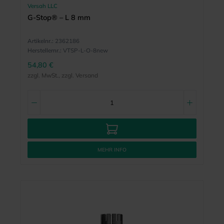
Versah LLC
G-Stop® – L 8 mm
Artikelnr.:
2362186
Herstellernr.:
VTSP-L-O-8new
54,80 €
zzgl. MwSt., zzgl. Versand
MEHR INFO