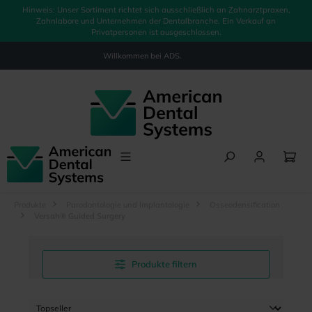
Hinweis: Unser Sortiment richtet sich ausschließlich an Zahnarztpraxen,
alt springen
Zahnlabore und Unternehmen der Dentalbranche. Ein Verkauf an
Privatpersonen ist ausgeschlossen.
Willkommen bei
ADS.
Produkte
Parodontologie und Implantologie
Osseodensification
Versah® Guided Surgery
Produkte filtern