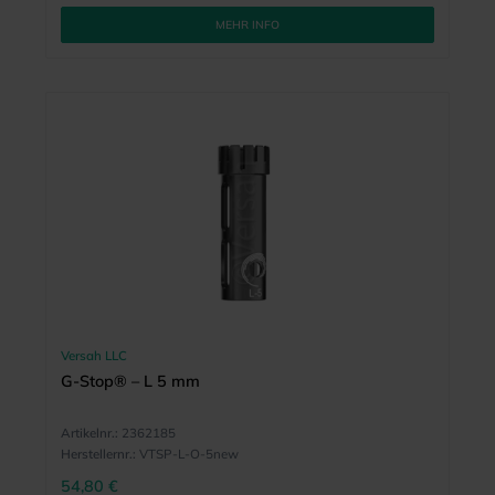
MEHR INFO
Versah LLC
G-Stop® – L 5 mm
Artikelnr.:
2362185
Herstellernr.:
VTSP-L-O-5new
54,80 €