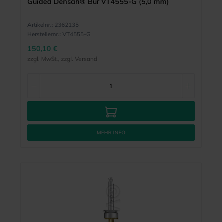
Guided Densah® Bur VT4555-G (5,0 mm)
Artikelnr.:
2362135
Herstellernr.:
VT4555-G
150,10 €
zzgl. MwSt., zzgl. Versand
MEHR INFO