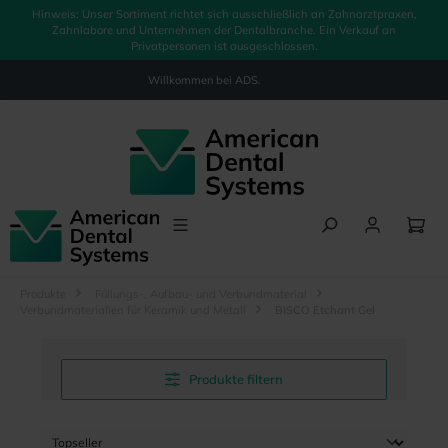
Hinweis: Unser Sortiment richtet sich ausschließlich an Zahnarztpraxen,
alt springen
Zahnlabore und Unternehmen der Dentalbranche. Ein Verkauf an
Privatpersonen ist ausgeschlossen.
Willkommen bei
ADS.
Produkte
Füllungs-, Aufbau- und Verbundmaterial
Verbundmaterialien für Keramik und Metall
BISCO Etchant Gel
Produkte filtern