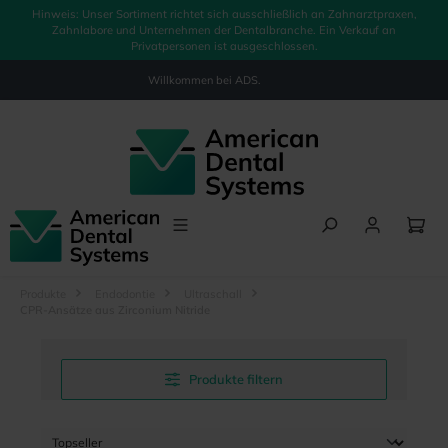
Hinweis: Unser Sortiment richtet sich ausschließlich an Zahnarztpraxen,
alt springen
Zahnlabore und Unternehmen der Dentalbranche. Ein Verkauf an
Privatpersonen ist ausgeschlossen.
Willkommen bei
ADS.
Produkte
Endodontie
Ultraschall
CPR-Ansätze aus Zirconium Nitride
Produkte filtern