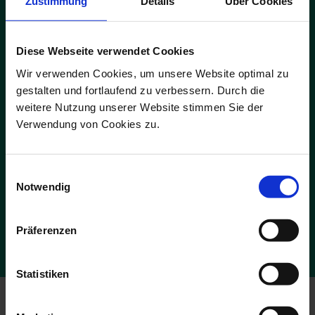
Zustimmung
Details
Über Cookies
Diese Webseite verwendet Cookies
Wir verwenden Cookies, um unsere Website optimal zu
ADS-Newsmail
gestalten und fortlaufend zu verbessern. Durch die
Melden Sie sich jetzt für unsere kostenfreie ADS-Newsmail an und
weitere Nutzung unserer Website stimmen Sie der
sichern Sie sich einmalig
10 % Rabatt
auf Ihren Online-Einkauf.
Verwendung von Cookies zu.
JETZT GUTSCHEIN SICHERN
Einwilligungsauswahl
Notwendig
Die Abmeldung ist jederzeit möglich. Es gelten die Bedingungen zum
Datenschutz. *Pflichtfelder
Präferenzen
Statistiken