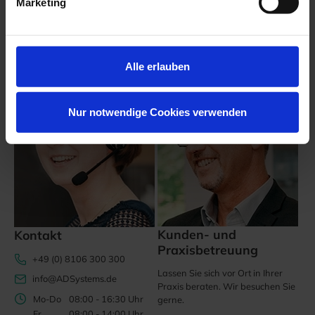
Marketing
Wir sind für Sie da!
Alle erlauben
Nur notwendige Cookies verwenden
Kunden- und
Kontakt
Praxisbetreuung
+49 (0) 8106 300 300
Lassen Sie sich vor Ort in Ihrer
info@ADSystems.de
Praxis beraten. Wir besuchen Sie
Mo-Do
08:00 - 16:30 Uhr
gerne.
Fr
08:00 - 14:00 Uhr