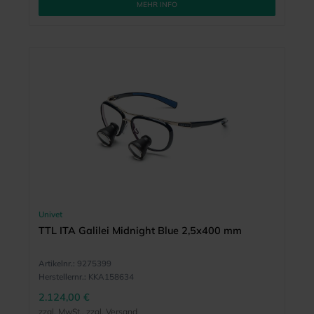
MEHR INFO
Univet
TTL ITA Galilei Midnight Blue 2,5x400 mm
Artikelnr.:
9275399
Herstellernr.:
KKA158634
2.124,00 €
zzgl. MwSt., zzgl. Versand