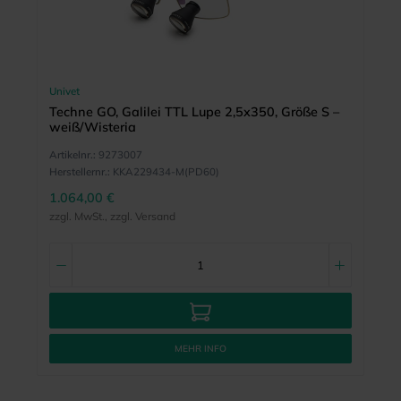
Univet
Techne GO, Galilei TTL Lupe 2,5x350, Größe S –
weiß/Wisteria
Artikelnr.:
9273007
Herstellernr.:
KKA229434-M(PD60)
1.064,00 €
zzgl. MwSt., zzgl. Versand
MEHR INFO