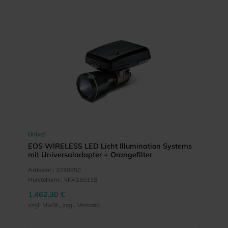
Univet
EOS WIRELESS LED Licht Illumination Systems
mit Universaladapter + Orangefilter
Artikelnr.:
3740950
Herstellernr.:
KKA150118
1.462,30 €
zzgl. MwSt., zzgl. Versand