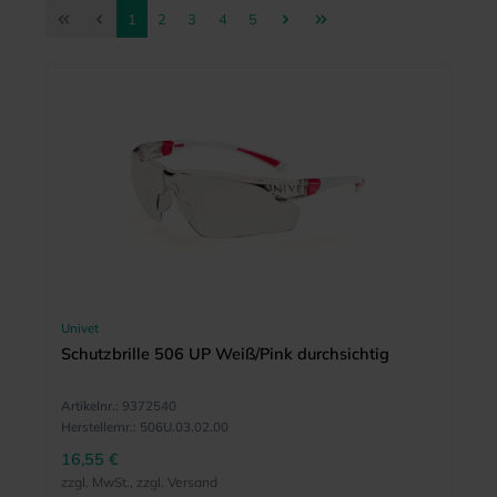
Seite
Seite
Seite
Seite
Seite
1
2
3
4
5
Univet
Schutzbrille 506 UP Weiß/Pink durchsichtig
Artikelnr.:
9372540
Herstellernr.:
506U.03.02.00
16,55 €
zzgl. MwSt., zzgl. Versand