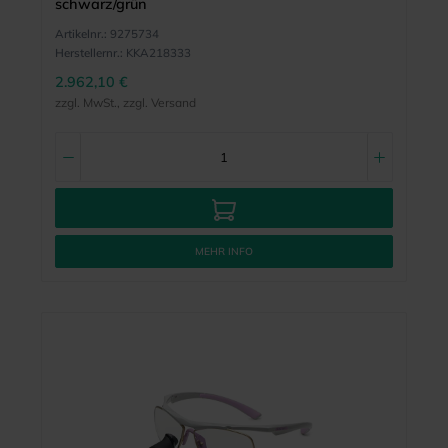
schwarz/grün
Artikelnr.:
9275734
Herstellernr.:
KKA218333
2.962,10 €
zzgl. MwSt., zzgl. Versand
MEHR INFO