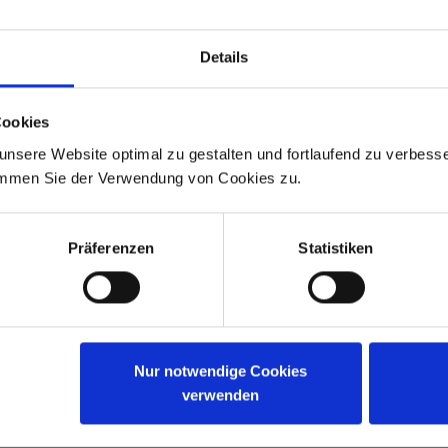
GUTSCHEIN
Details
Cookies
nsere Website optimal zu gestalten und fortlaufend zu verbesse
ADS-Newsmail
immen Sie der Verwendung von Cookies zu.
lden Sie sich jetzt für unsere kostenfreie ADS-Newsmail an 
ichern Sie sich einmalig
10 % Rabatt
auf Ihren Online-Einkau
Präferenzen
Statistiken
JETZT GUTSCHEIN SICHERN
g ist jederzeit möglich. Es gelten die Bedingungen zum Datenschutz. *
Nur notwendige Cookies
verwenden