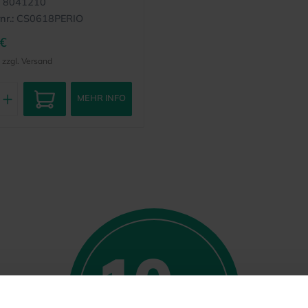
8041210
nr.:
CS0618PERIO
 €
, zzgl. Versand
MEHR INFO
10
%