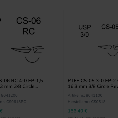
S-06 RC 4-0 EP-1,5
PTFE CS-05 3-0 EP-2
3 mm 3/8 Circle
16,3 mm 3/8 Circle Re
 Cutting Needle (12)
Cutting (12)
8041200
Artikelnr.:
8041100
nr.:
CS0618RC
Herstellernr.:
CS0518
 €
156,40 €
, zzgl. Versand
zzgl. MwSt., zzgl. Versand