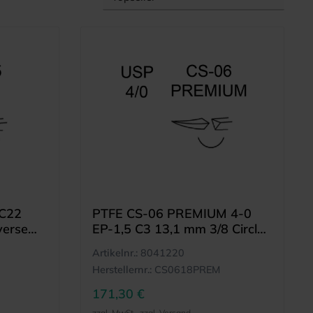
 C22
PTFE CS-06 PREMIUM 4-0
verse
EP-1,5 C3 13,1 mm 3/8 Circle
Reverse Cutting Needle (12)
Artikelnr.:
8041220
Herstellernr.:
CS0618PREM
171,30 €
zzgl. MwSt., zzgl. Versand