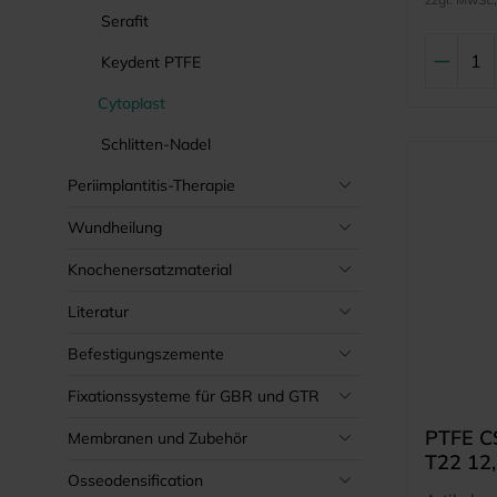
Serafit
Keydent PTFE
Cytoplast
Schlitten-Nadel
Periimplantitis-Therapie
Wundheilung
Knochenersatzmaterial
Literatur
Befestigungszemente
Fixationssysteme für GBR und GTR
PTFE C
Membranen und Zubehör
T22 12,
Osseodensification
Point N