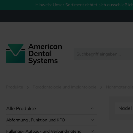
Hinweis: Unser Sortiment richtet sich ausschließl
springen
Zur Hauptnavigation springen
Produkte
Parodontologie und Implantologie
Nahtmateriali
Nadel
Alle Produkte
Abformung , Funktion und KFO
Füllungs-, Aufbau- und Verbundmaterial