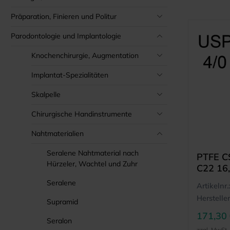
Präparation, Finieren und Politur
Parodontologie und Implantologie
Knochenchirurgie, Augmentation
Implantat-Spezialitäten
Skalpelle
Chirurgische Handinstrumente
Nahtmaterialien
Seralene Nahtmaterial nach
PTFE C
Hürzeler, Wachtel und Zuhr
C22 16,
Reverse
Seralene
Artikelnr.:
Hersteller
Supramid
171,30
Seralon
zzgl. MwSt.