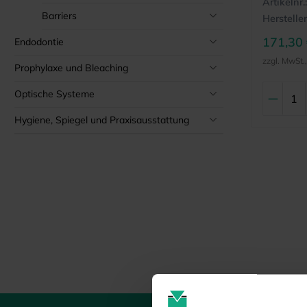
Artikelnr.:
Barriers
Hersteller
171,30
Endodontie
zzgl. MwSt.
Prophylaxe und Bleaching
Optische Systeme
Hygiene, Spiegel und Praxisausstattung