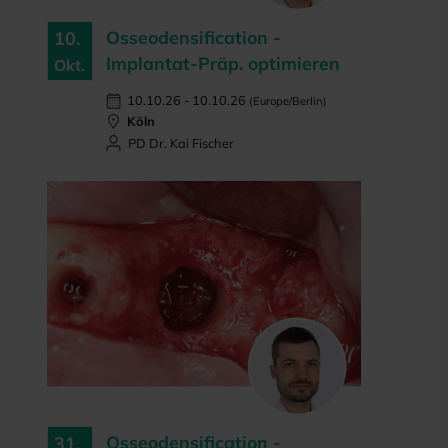
Osseodensification -
10.
Implantat-Präp. optimieren
Okt.
10.10.26 - 10.10.26
(Europe/Berlin)
Köln
PD Dr. Kai Fischer
Osseodensification -
31.