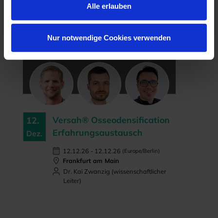
Alle erlauben
Nur notwendige Cookies verwenden
Versah® Osseodensification
12.
Erfahrungsaustausch
Dez.
12.12.26 - 12.12.26
(Europe/Berlin)
Frankfurt am Main
Dr. Kai Zwanzig (wissenschaftlicher
Leiter)