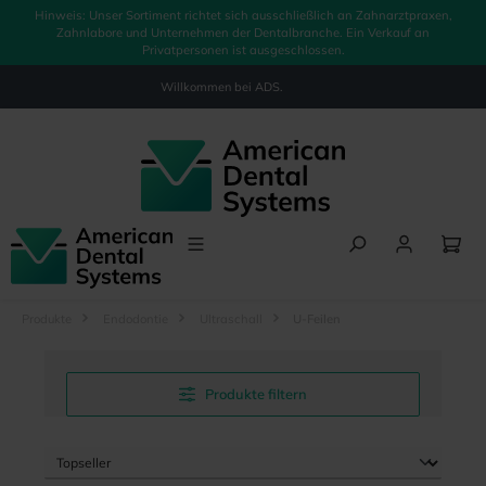
Hinweis: Unser Sortiment richtet sich ausschließlich an Zahnarztpraxen,
alt springen
Zahnlabore und Unternehmen der Dentalbranche. Ein Verkauf an
Privatpersonen ist ausgeschlossen.
Willkommen bei
ADS.
Produkte
Endodontie
Ultraschall
U-Feilen
Produkte filtern