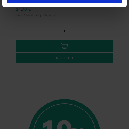
Herstellernr.:
UF-SET/32
14,70 €
zzgl. MwSt., zzgl. Versand
MEHR INFO