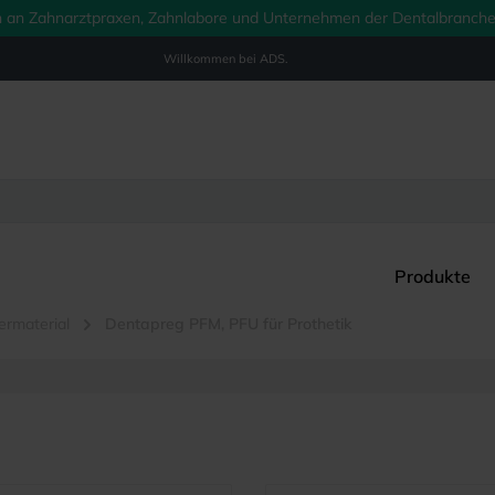
ich an Zahnarztpraxen, Zahnlabore und Unternehmen der Dentalbranche.
Willkommen bei
ADS.
Produkte
ermaterial
Dentapreg PFM, PFU für Prothetik