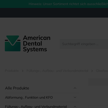
Hinweis: Unser Sortiment richtet sich ausschließl
springen
Zur Hauptnavigation springen
Produkte
Füllungs-, Aufbau- und Verbundmaterial
Glasfas
Alle Produkte
Abformung , Funktion und KFO
Füllungs-, Aufbau- und Verbundmaterial