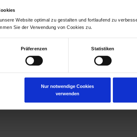
lden Sie sich jetzt für unsere kostenfreie ADS-Newsmail an 
Cookies
ichern Sie sich einmalig
10 % Rabatt
auf Ihren Online-Einkau
nsere Website optimal zu gestalten und fortlaufend zu verbesse
immen Sie der Verwendung von Cookies zu.
JETZT GUTSCHEIN SICHERN
Präferenzen
Statistiken
g ist jederzeit möglich. Es gelten die Bedingungen zum Datenschutz. *
Nur notwendige Cookies
verwenden