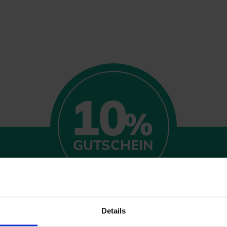
10
%
GUTSCHEIN
Details
ADS-Newsmail