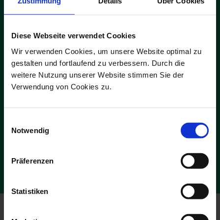
Zustimmung
Details
Über Cookies
Diese Webseite verwendet Cookies
Wir verwenden Cookies, um unsere Website optimal zu
ADS-Newsmail
gestalten und fortlaufend zu verbessern. Durch die
Melden Sie sich jetzt für unsere kostenfreie ADS-Newsmail an und
weitere Nutzung unserer Website stimmen Sie der
sichern Sie sich einmalig
10 % Rabatt
auf Ihren Online-Einkauf.
Verwendung von Cookies zu.
JETZT GUTSCHEIN SICHERN
Einwilligungsauswahl
Notwendig
Die Abmeldung ist jederzeit möglich. Es gelten die Bedingungen zum
Datenschutz. *Pflichtfelder
Präferenzen
Statistiken