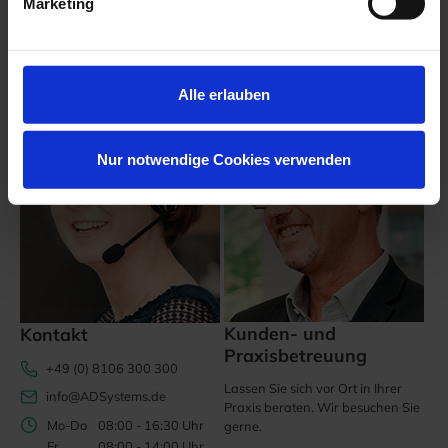
Marketing
Wir sind für Sie da!
Alle erlauben
Nur notwendige Cookies verwenden
Kunden- und
Kontakt
Praxisbetreuung
+49 (0) 8106 300 300
Lassen Sie sich vor Ort in Ihrer
info@ADSystems.de
Praxis beraten. Wir besuchen Sie
Mo-Do
08:00 - 16:30 Uhr
gerne.
Fr
08:00 - 14:00 Uhr