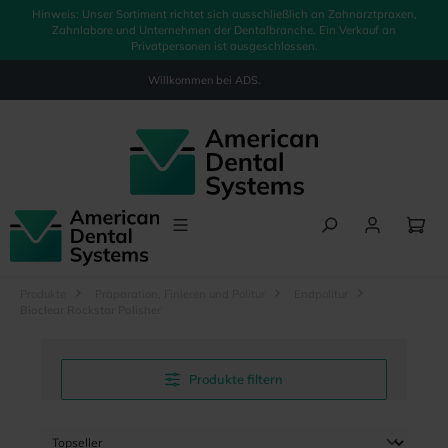
Hinweis: Unser Sortiment richtet sich ausschließlich an Zahnarztpraxen,
alt springen
Zahnlabore und Unternehmen der Dentalbranche. Ein Verkauf an
Privatpersonen ist ausgeschlossen.
Willkommen bei
ADS.
Produkte
Präparation, Finieren und Politur
Endpolitur
Bioclear Rockstar Polisher
Produkte filtern