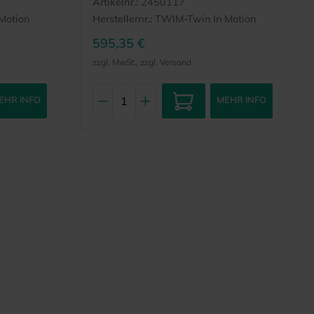
Artikelnr.:
2450117
Motion
Herstellernr.:
TWIM-Twin In Motion
595,35 €
zzgl. MwSt., zzgl. Versand
EHR INFO
MEHR INFO