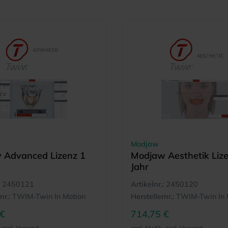
Modjaw
 Advanced Lizenz 1
Modjaw Aesthetik Liz
Jahr
2450121
Artikelnr.:
2450120
nr.:
TWIM-Twin In Motion
Herstellernr.:
TWIM-Twin In 
 €
714,75 €
, zzgl. Versand
zzgl. MwSt., zzgl. Versand