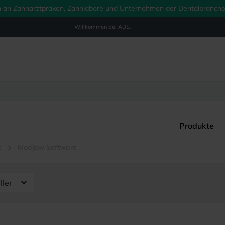
ich an Zahnarztpraxen, Zahnlabore und Unternehmen der Dentalbranche.
Willkommen bei
ADS.
Produkte
e
Modjaw Software
ller