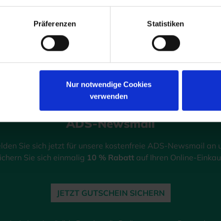
10
%
Präferenzen
Statistiken
GUTSCHEIN
Nur notwendige Cookies
verwenden
ADS-Newsmail
lden Sie sich jetzt für unsere kostenfreie ADS-Newsmail an 
ichern Sie sich einmalig
10 % Rabatt
auf Ihren Online-Einkau
JETZT GUTSCHEIN SICHERN