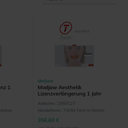
Modjaw
enz 1
Modjaw Aesthetik
Lizenzverlängerung 1 Jahr
Artikelnr.:
2450127
Motion
Herstellernr.:
TWIM-Twin In Motion
356,60 €
zzgl. MwSt., zzgl. Versand