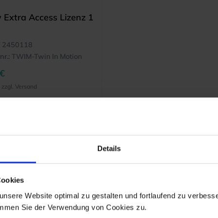
Extra Access Lizenz 1
2450118
nr.:
TWIM-Twin In Motion
 €
, zzgl. Versand
MEHR INFO
Details
Cookies
nsere Website optimal zu gestalten und fortlaufend zu verbesse
immen Sie der Verwendung von Cookies zu.