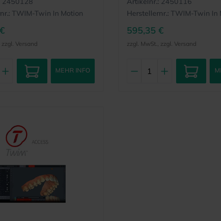
2450128
Artikelnr.:
2450116
nr.:
TWIM-Twin In Motion
Herstellernr.:
TWIM-Twin In 
 €
595,35 €
, zzgl. Versand
zzgl. MwSt., zzgl. Versand
MEHR INFO
M