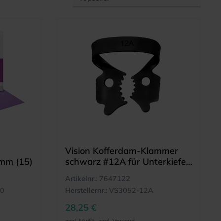
Vision Kofferdam-Klammer
 mm (15)
schwarz #12A für Unterkiefer
linke/Oberkiefer rechte
Artikelnr.:
7647122
Molaren
H0
Herstellernr.:
VS3052-12A
28,25 €
zzgl. MwSt., zzgl. Versand