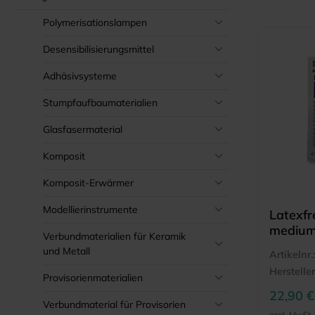
Polymerisationslampen
Desensibilisierungsmittel
Adhäsivsysteme
Stumpfaufbaumaterialien
Glasfasermaterial
Komposit
Komposit-Erwärmer
Modellierinstrumente
Latexfr
medium
Verbundmaterialien für Keramik
mm (15
und Metall
Artikelnr.:
Hersteller
Provisorienmaterialien
22,90 €
Verbundmaterial für Provisorien
zzgl. MwSt.