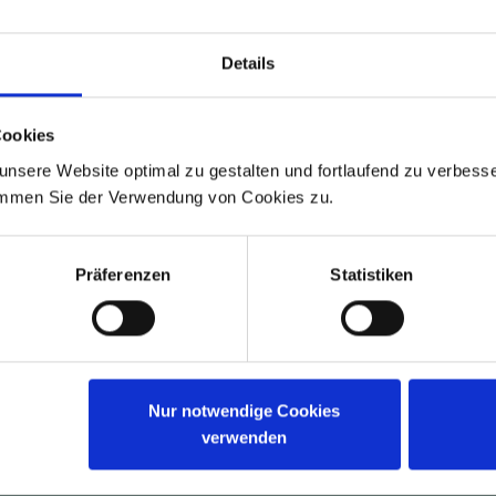
GUTSCHEIN
Details
Cookies
nsere Website optimal zu gestalten und fortlaufend zu verbesse
ADS-Newsmail
immen Sie der Verwendung von Cookies zu.
lden Sie sich jetzt für unsere kostenfreie ADS-Newsmail an 
ichern Sie sich einmalig
10 % Rabatt
auf Ihren Online-Einkau
Präferenzen
Statistiken
JETZT GUTSCHEIN SICHERN
g ist jederzeit möglich. Es gelten die Bedingungen zum Datenschutz. *
Nur notwendige Cookies
verwenden