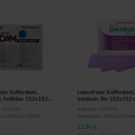
eier Kofferdam,
Latexfreier Kofferdam,
, hellblau 152x152
medium, lila 152x152
)
7645315
Artikelnr.:
7645300
nr.:
DN641V-EDSH0
Herstellernr.:
DN641E-EDS
22,90 €
, zzgl. Versand
zzgl. MwSt., zzgl. Versand