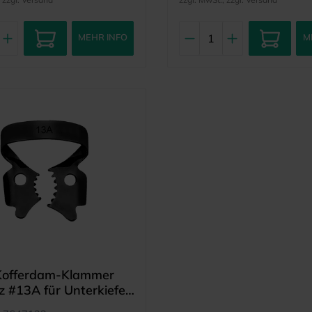
MEHR INFO
M
 Kofferdam-Klammer
 #13A für Unterkiefer
berkiefer rechte