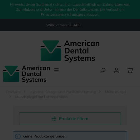
Hinweis: Unser Sortiment richtet sich ausschließlich an Zahnarztpraxen,
alt springen
Zahnlabore und Unternehmen der Dentalbranche. Ein Verkauf an
Privatpersonen ist ausgeschlossen.
Willkommen bei
ADS.
Produkte
Hygiene, Spiegel und Praxisausstattung
Mundspiegel
Mundspiegel mit Luftanschluss
Produkte filtern
Keine Produkte gefunden.