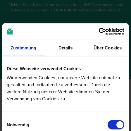
Melden Sie sich jetzt für unsere kostenfreie ADS-Newsmail an und
sichern Sie sich einmalig
10 % Rabatt
auf Ihren Online-Einkauf.
JETZT GUTSCHEIN SICHERN
Die Abmeldung ist jederzeit möglich. Es gelten die Bedingungen zum
Zustimmung
Details
Über Cookies
Datenschutz. *Pflichtfelder
Diese Webseite verwendet Cookies
Wir verwenden Cookies, um unsere Website optimal zu
gestalten und fortlaufend zu verbessern. Durch die
weitere Nutzung unserer Website stimmen Sie der
Verwendung von Cookies zu.
Wir sind für Sie da!
Einwilligungsauswahl
Notwendig