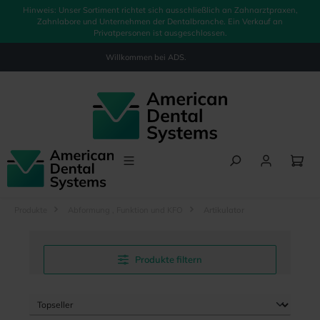
Hinweis: Unser Sortiment richtet sich ausschließlich an Zahnarztpraxen,
alt springen
Zahnlabore und Unternehmen der Dentalbranche. Ein Verkauf an
Privatpersonen ist ausgeschlossen.
Willkommen bei
ADS.
Produkte
Abformung , Funktion und KFO
Artikulator
Produkte filtern