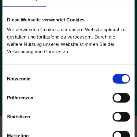
Diese Webseite verwendet Cookies
ADS-Newsmail
Wir verwenden Cookies, um unsere Website optimal zu
gestalten und fortlaufend zu verbessern. Durch die
Melden Sie sich jetzt für unsere kostenfreie ADS-Newsmail an und
sichern Sie sich einmalig
10 % Rabatt
auf Ihren Online-Einkauf.
weitere Nutzung unserer Website stimmen Sie der
Verwendung von Cookies zu.
JETZT GUTSCHEIN SICHERN
Einwilligungsauswahl
Notwendig
Die Abmeldung ist jederzeit möglich. Es gelten die Bedingungen zum
Datenschutz. *Pflichtfelder
Präferenzen
Statistiken
Marketing