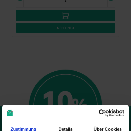
MEHR INFO
10
%
GUTSCHEIN
Zustimmung
Details
Über Cookies