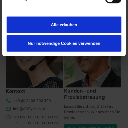
Wir sind für Sie da!
Alle erlauben
Nur notwendige Cookies verwenden
Kunden- und
Kontakt
Praxisbetreuung
+49 (0) 8106 300 300
Lassen Sie sich vor Ort in Ihrer
info@ADSystems.de
Praxis beraten. Wir besuchen Sie
Mo-Do
08:00 - 16:30 Uhr
gerne.
Fr
08:00 - 14:00 Uhr