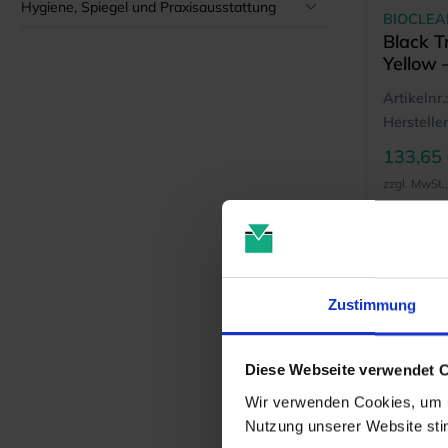
Hygiene, Spiegel und Praxisausstattung
BIOCLEA
Black T
Yellow 
Artikelnr.:
Hersteller
133,65
zzgl. MwSt.
Zustimmung
Diese Webseite verwendet 
Wir verwenden Cookies, um u
Nutzung unserer Website st