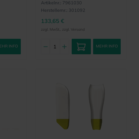
Artikelnr.:
7961030
Herstellernr.:
301092
133,65 €
zzgl. MwSt., zzgl. Versand
EHR INFO
MEHR INFO