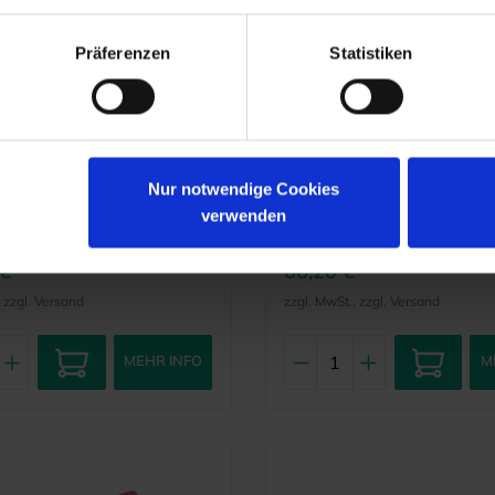
Präferenzen
Statistiken
R
BIOCLEAR
e HD Anterior Kit
Diamond Wedge Refill
gelb – Regular (50)
Nur notwendige Cookies
7961007
Artikelnr.:
7963503
verwenden
nr.:
820197
Herstellernr.:
112031
 €
66,20 €
, zzgl. Versand
zzgl. MwSt., zzgl. Versand
MEHR INFO
M