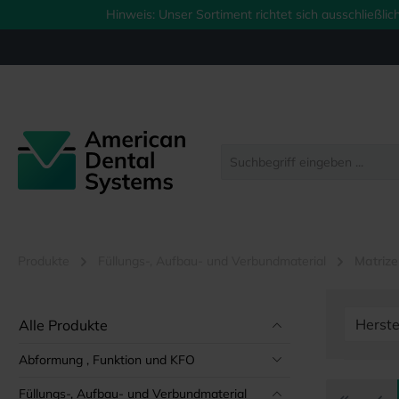
Hinweis: Unser Sortiment richtet sich ausschließl
springen
Zur Hauptnavigation springen
Produkte
Füllungs-, Aufbau- und Verbundmaterial
Matriz
Herste
Alle Produkte
Abformung , Funktion und KFO
Füllungs-, Aufbau- und Verbundmaterial