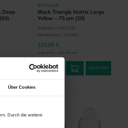
BIOCLEAR
, Deep
Black Triangle Matrix Large
(50)
Yellow – 75 µm (20)
Artikelnr.:
7961036
Herstellernr.:
301082
133,65 €
zzgl. MwSt., zzgl. Versand
EHR INFO
MEHR INFO
Über Cookies
rn. Durch die weitere