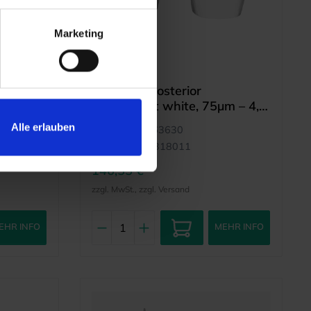
Marketing
BIOCLEAR
, Large
Biofit HD Posterior
translucent white, 75µm – 4,5
mm (50)
Alle erlauben
Artikelnr.:
7963630
Herstellernr.:
318011
146,55 €
zzgl. MwSt., zzgl. Versand
EHR INFO
MEHR INFO