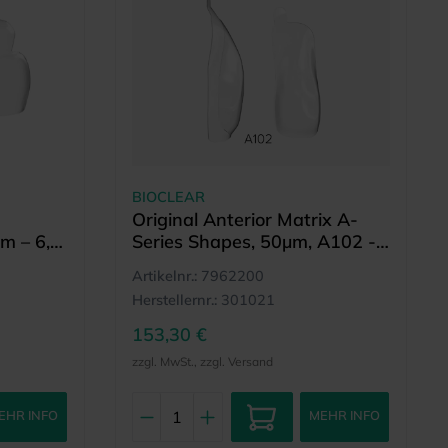
BIOCLEAR
Original Anterior Matrix A-
µm – 6,5
Series Shapes, 50µm, A102 -
Upper Distal
Artikelnr.:
7962200
Herstellernr.:
301021
153,30 €
zzgl. MwSt., zzgl. Versand
EHR INFO
MEHR INFO