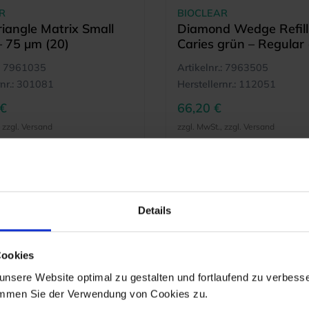
R
BIOCLEAR
riangle Matrix Small
Diamond Wedge Refill
– 75 µm (20)
Caries grün – Regular 
7961035
Artikelnr.:
7963505
nr.:
301081
Herstellernr.:
112051
 €
66,20 €
, zzgl. Versand
zzgl. MwSt., zzgl. Versand
MEHR INFO
M
Details
Cookies
nsere Website optimal zu gestalten und fortlaufend zu verbesse
immen Sie der Verwendung von Cookies zu.