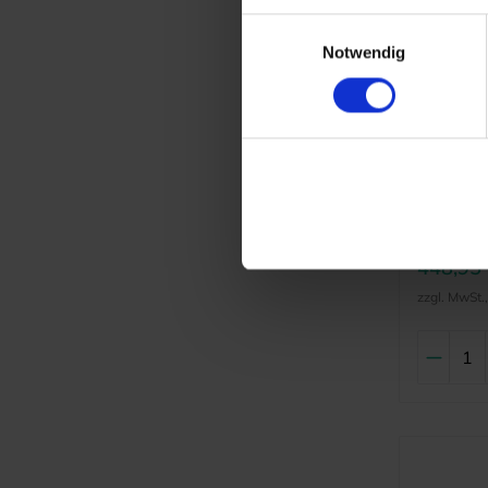
Einwilligungsauswahl
Notwendig
BIOCLEA
Complet
Artikelnr.:
Hersteller
448,95
zzgl. MwSt.