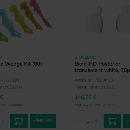
R
BIOCLEAR
d Wedge Kit (80)
Biofit HD Posterior
translucent white, 75
mm (50)
7963500
Artikelnr.:
7963650
nr.:
812001
Herstellernr.:
318031
 €
146,55 €
, zzgl. Versand
zzgl. MwSt., zzgl. Versand
MEHR INFO
M