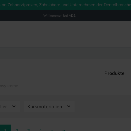
ich an Zahnarztpraxen, Zahnlabore und Unternehmen der Dentalbranche.
Willkommen bei
ADS.
Produkte
ensysteme
ller
Kursmaterialien
Seite
Seite
Seite
Seite
1
2
3
4