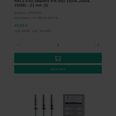
RACE EVO Sequenz 6% (ISO 15/.04, 25/.04,
25/.06) - 21 mm (3)
Artikelnr.:
9797805
Herstellernr.:
S1.7B0.00.SCY.FK
40,55 €
zzgl. MwSt., zzgl. Versand
MEHR INFO