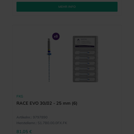
MEHR INFO
FKG
RACE EVO 30/.02 - 25 mm (6)
Artikelnr.:
9797890
Herstellernr.:
S1.7B0.00.0FX.FK
81,05 €