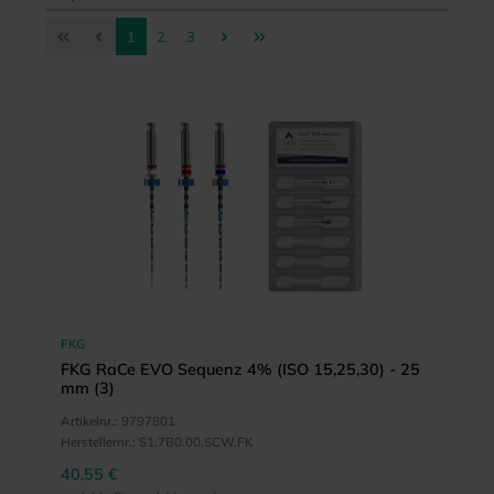
Seite
Seite
Seite
1
2
3
FKG
FKG RaCe EVO Sequenz 4% (ISO 15,25,30) - 25
mm (3)
Artikelnr.:
9797801
Herstellernr.:
S1.7B0.00.SCW.FK
40,55 €