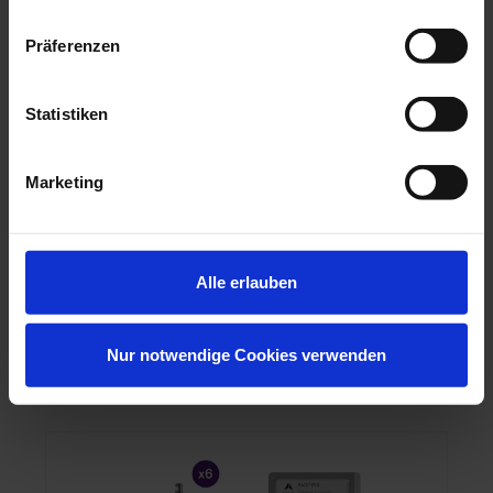
Präferenzen
FKG
RACE EVO 35/.06 - 25 mm (6)
Statistiken
Artikelnr.:
9797846
Herstellernr.:
S1.7B0.00.0GJ.FK
81,05 €
Marketing
zzgl. MwSt., zzgl. Versand
Alle erlauben
Nur notwendige Cookies verwenden
MEHR INFO