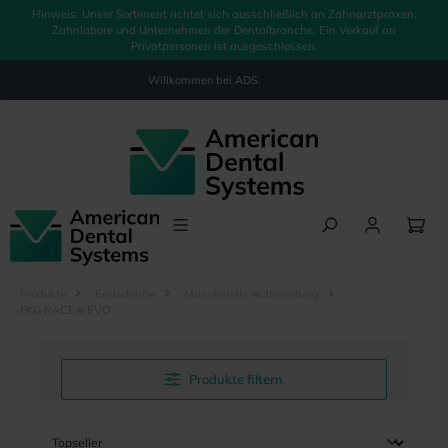
Hinweis: Unser Sortiment richtet sich ausschließlich an Zahnarztpraxen,
alt springen
Zahnlabore und Unternehmen der Dentalbranche. Ein Verkauf an
Privatpersonen ist ausgeschlossen.
Willkommen bei
ADS.
Produkte
Endodontie
Maschinelle Aufbereitung
FKG RACE® EVO
Produkte filtern