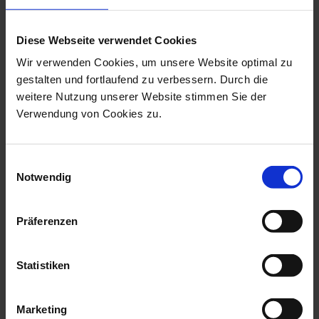
Diese Webseite verwendet Cookies
Wir verwenden Cookies, um unsere Website optimal zu
gestalten und fortlaufend zu verbessern. Durch die
weitere Nutzung unserer Website stimmen Sie der
Verwendung von Cookies zu.
Einwilligungsauswahl
Zest Dental Solutions
Notwendig
Micro Etcher IIA Nozzle Hartmetalldüse Standard
Präferenzen
Artikelnr.:
9821223
Herstellernr.:
201865-00
124,30 €
Statistiken
zzgl. MwSt., zzgl. Versand
Marketing