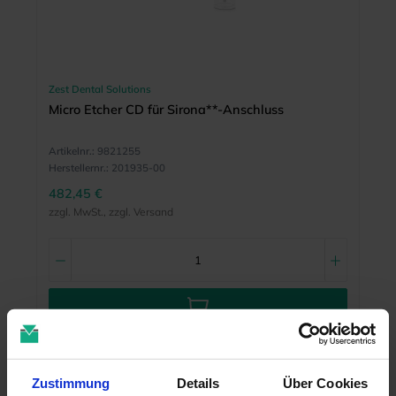
Zest Dental Solutions
Micro Etcher CD für Sirona**-Anschluss
Artikelnr.:
9821255
Herstellernr.:
201935-00
482,45 €
zzgl. MwSt., zzgl. Versand
MEHR INFO
Zustimmung
Details
Über Cookies