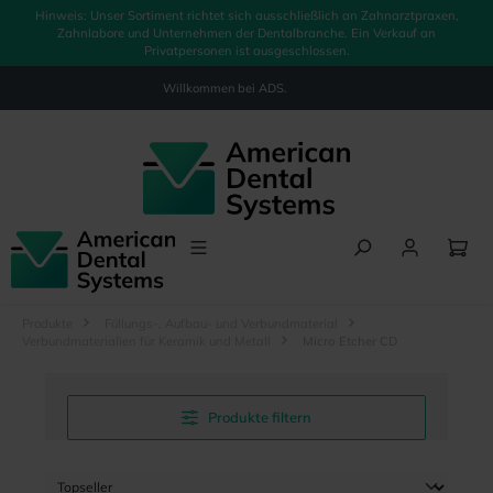
Hinweis: Unser Sortiment richtet sich ausschließlich an Zahnarztpraxen,
alt springen
Zahnlabore und Unternehmen der Dentalbranche. Ein Verkauf an
Privatpersonen ist ausgeschlossen.
Willkommen bei
ADS.
Produkte
Füllungs-, Aufbau- und Verbundmaterial
Verbundmaterialien für Keramik und Metall
Micro Etcher CD
Produkte filtern