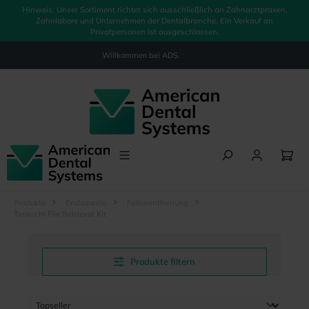
Hinweis: Unser Sortiment richtet sich ausschließlich an Zahnarztpraxen,
alt springen
Zahnlabore und Unternehmen der Dentalbranche. Ein Verkauf an
Privatpersonen ist ausgeschlossen.
Willkommen bei
ADS.
Produkte
Endodontie
Feilenentfernung
Terauchi File Retrieval Kit
Produkte filtern