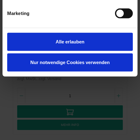
Marketing
Alle erlauben
Terauchi Martensitic-phased NiTi Rotary
Instrument K-Endo (K6 N60 2% L25)
Artikelnr.:
3732763
Nur notwendige Cookies verwenden
Herstellernr.:
K6 N60 2% L25
61,20 €
zzgl. MwSt., zzgl. Versand
MEHR INFO