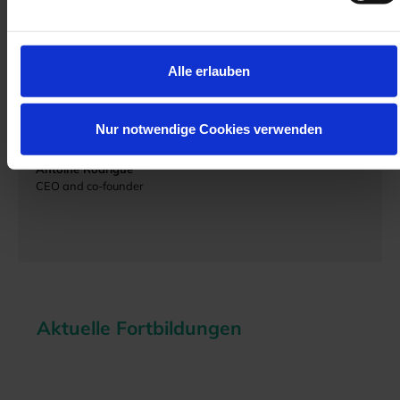
MODJAW™ is positioning itself as a true pioneer and paving
the way for this new dental era. The learning of the new 4D
protocols has begun and we hope you are as excited as we
are to continue to explore the endless possibilities, all to the
Alle erlauben
benefit of the patients."
Dr. Maxime Jaisson
Nur notwendige Cookies verwenden
CSO and co-founder
Antoine Rodrigue
CEO and co-founder
Aktuelle Fortbildungen