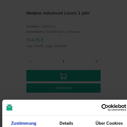
Modjaw Advanced Lizenz 1 Jahr
Artikelnr.:
2450121
Herstellernr.:
TWIM-Twin In Motion
714,75 €
zzgl. MwSt., zzgl. Versand
MEHR INFO
Zustimmung
Details
Über Cookies