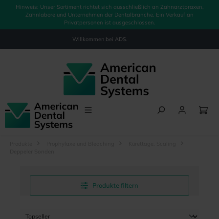
Hinweis: Unser Sortiment richtet sich ausschließlich an Zahnarztpraxen,
alt springen
Zahnlabore und Unternehmen der Dentalbranche. Ein Verkauf an
Privatpersonen ist ausgeschlossen.
Willkommen bei
ADS.
Produkte
Prophylaxe und Bleaching
Kürettage, Scaling
Deppeler Sonden
Produkte filtern