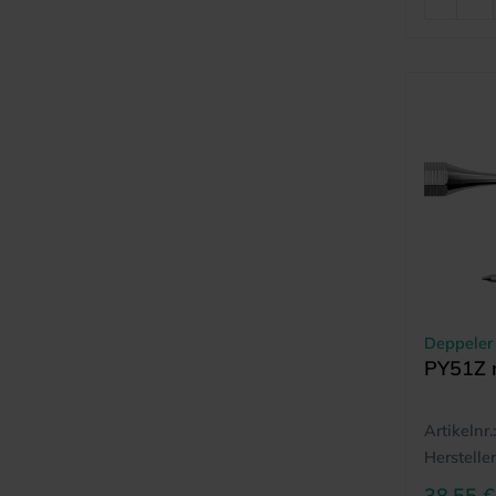
Deppeler
PY51Z m
Artikelnr.:
Hersteller
38,55 €