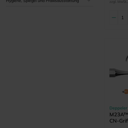
Hygiene, Spiegel und Praxisausstattung
zzgl. MwSt.
Deppeler
M23A™ 
CN-Grif