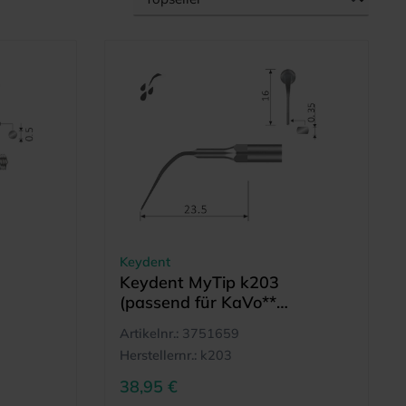
Keydent
Keydent MyTip k203
(passend für KaVo**
PiezoLED**& PIEZOsoft** -
Artikelnr.:
3751659
Ultraschallgeräte)
Herstellernr.:
k203
38,95 €