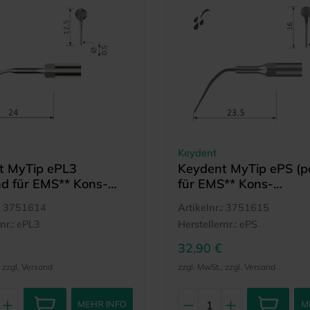
Keydent
t MyTip ePL3
Keydent MyTip ePS (
d für EMS** Kons-
für EMS** Kons-
hallgeräte)
Ultraschallgeräte)
3751614
Artikelnr.:
3751615
nr.:
ePL3
Herstellernr.:
ePS
32,90 €
, zzgl. Versand
zzgl. MwSt., zzgl. Versand
MEHR INFO
M