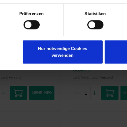
Präferenzen
Statistiken
Deppeler
t MyTip srPE1
M23™ Universal Scale
d für Sirona** Kons-
ADEP-Griffen Blau/Ge
Nur notwendige Cookies
hallgeräte)
3751707
Artikelnr.:
6720160
verwenden
nr.:
srPE1
Herstellernr.:
M23+ADEP-BL
68,40 €
, zzgl. Versand
zzgl. MwSt., zzgl. Versand
MEHR INFO
M