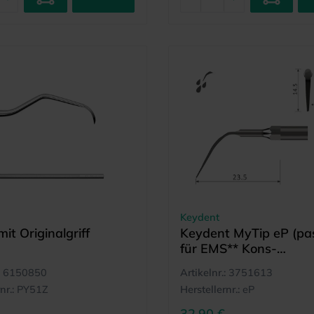
Keydent
it Originalgriff
Keydent MyTip eP (pa
für EMS** Kons-
Ultraschallgeräte)
6150850
Artikelnr.:
3751613
nr.:
PY51Z
Herstellernr.:
eP
32,90 €