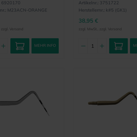
6920170
Artikelnr.:
3751722
nr.:
M23ACN-ORANGE
Herstellernr.:
k#5 (GK1)
38,95 €
, zzgl. Versand
zzgl. MwSt., zzgl. Versand
MEHR INFO
M