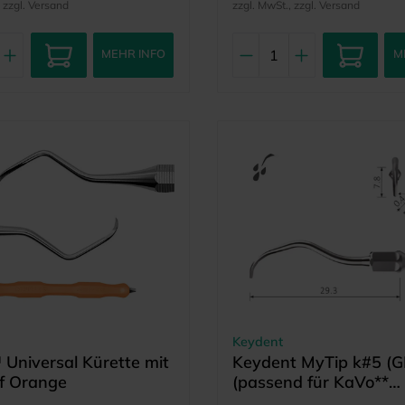
, zzgl. Versand
zzgl. MwSt., zzgl. Versand
MEHR INFO
M
Keydent
Universal Kürette mit
Keydent MyTip k#5 (G
f Orange
(passend für KaVo**
SONICflex** Schallger