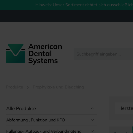
Hinweis: Unser Sortiment richtet sich ausschließl
springen
Zur Hauptnavigation springen
Produkte
Prophylaxe und Bleaching
Herste
Alle Produkte
Abformung , Funktion und KFO
Füllungs-, Aufbau- und Verbundmaterial