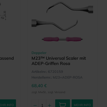
Deppeler
passend
M23™ Universal Scaler mit
ADEP-Griffen Rosa
Artikelnr.:
6720159
Herstellernr.:
M23+ADEP-ROSA
68,40 €
zzgl. MwSt., zzgl. Versand
EHR INFO
MEHR INFO