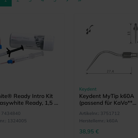
Keydent
te® Ready Intro Kit
Keydent MyTip k60A
Easywhite Ready, 1,5 g
(passend für KaVo**
m, 4 Kanülen)
SONICflex quick**
7434840
Artikelnr.:
3751712
Schallgeräte)
nr.:
1324005
Herstellernr.:
k60A
38,95 €