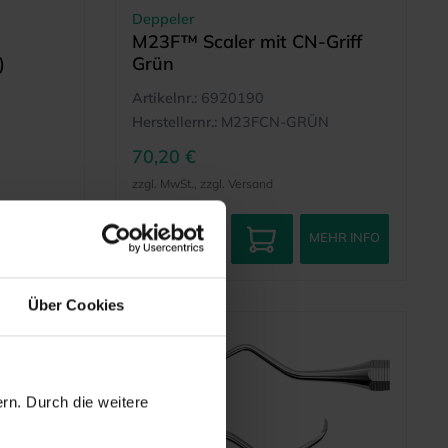
Deppeler
M23F™ Scaler mit CN-Griff
)
Grün
Artikelnr.:
6920190
Herstellernr.:
M23FCN-GRÜN
70,20 €
zzgl. MwSt., zzgl. Versand
EHR INFO
MEHR INFO
Über Cookies
rn. Durch die weitere