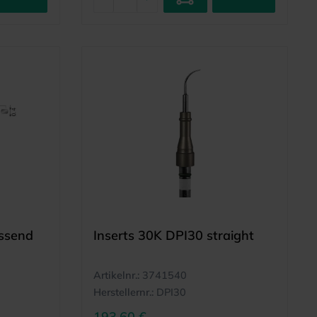
ssend
Inserts 30K DPI30 straight
Artikelnr.:
3741540
Herstellernr.:
DPI30
193,60 €