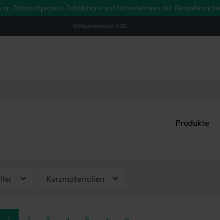
ich an Zahnarztpraxen, Zahnlabore und Unternehmen der Dentalbranche.
Willkommen bei
ADS.
Produkte
ller
Kursmaterialien
Seite
Seite
Seite
Seite
Seite
1
2
3
4
5