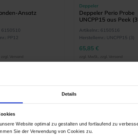
Deppeler
onden-Ansatz
Deppeler Perio Probe
UNCPP15 aus Peek (3
6150510
Artikelnr.:
6150516
nr.:
PP12
Herstellernr.:
UNCPP15 (3)
65,85 €
, zzgl. Versand
zzgl. MwSt., zzgl. Versand
MEHR INFO
M
Details
Cookies
nsere Website optimal zu gestalten und fortlaufend zu verbesse
immen Sie der Verwendung von Cookies zu.