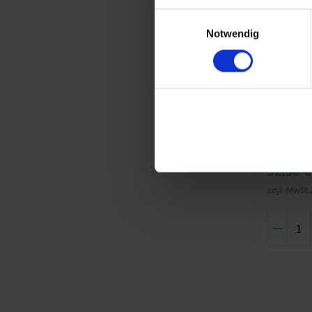
Einwilligungsauswahl
Notwendig
Keydent
Keyden
(passen
Ultrasc
Artikelnr.:
Hersteller
32,90 €
zzgl. MwSt.