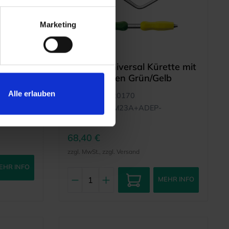
Marketing
Deppeler
 mit
M23A™ Universal Kürette mit
lb
ADEP-Griffen Grün/Gelb
Alle erlauben
Artikelnr.:
6720170
AU/GELB
Herstellernr.:
M23A+ADEP-
GRÜN/GELB
68,40 €
zzgl. MwSt., zzgl. Versand
EHR INFO
MEHR INFO