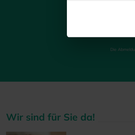
Me
s
Die Abmeldun
Wir sind für Sie da!