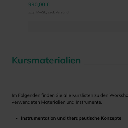
Mikroorganismen sicher zu entfernen und eine 
990,00 €
dem Operationsmikroskop• Zugangskavität un
zzgl. MwSt., zzgl. Versand
Manueller und maschineller Gleitpfad• Anatom
Wurzelkanalaufbereitung• Vorstellung drei ve
Reinigung des Wurzelkanalsystems• Wurzelkana
GuttaperchaHANDS-ONDie Teilnehmer üben die
die dreidimensionale Obturation mit kalziumsil
gestellt.KURSZEITENFreitag: 14:00 - 19:00 UhrSamstag: 09:00 - 17:00 Uhr15 Punkte BZÄK DGZMKPunktebewertung entsprechend der
EmpfehlungKaffeepausen und Mittagessen sind 
Kursmaterialien
Im Folgenden finden Sie alle Kurslisten zu den Worksho
verwendeten Materialien und Instrumente.
Instrumentation und therapeutische Konzepte