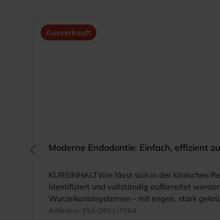
Produktgalerie überspringen
Ausverkauft
Moderne Endodontie: Einfach, effizient z
KURSINHALTWie lässt sich in der klinischen Re
identifiziert und vollständig aufbereitet werd
Wurzelkanalsystemen – mit engen, stark gekrümm
Herausforderung in der endodontischen Behandl
Artikelnr.:
E54-2601-7064