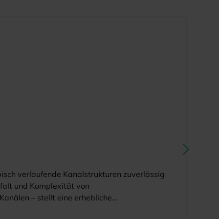
pisch verlaufende Kanalstrukturen zuverlässig
lfalt und Komplexität von
anälen – stellt eine erhebliche
Kanäle ist jedoch essenziell, um pathogene