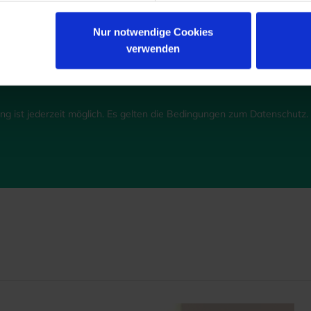
lden Sie sich jetzt für unsere kostenfreie ADS-Newsmail an 
ichern Sie sich einmalig
10 % Rabatt
auf Ihren Online-Einkau
Nur notwendige Cookies
verwenden
JETZT GUTSCHEIN SICHERN
g ist jederzeit möglich. Es gelten die Bedingungen zum Datenschutz. *