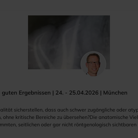
u guten Ergebnissen | 24. - 25.04.2026 | München
alität sicherstellen, dass auch schwer zugängliche oder aty
en, ohne kritische Bereiche zu übersehen?Die anatomische Vie
ten, seitlichen oder gar nicht röntgenologisch sichtbaren K
ung dar. Eine vollständige mechanische Aufbereitung aller 