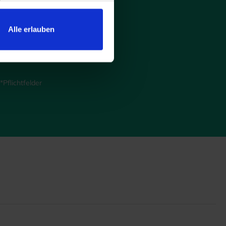
und
f.
Alle erlauben
Pflichtfelder