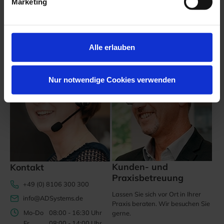
Marketing
Wir sind für Sie da!
Alle erlauben
Nur notwendige Cookies verwenden
Kunden- und
Kontakt
Praxisbetreuung
+49 (0) 8106 300 300
Lassen Sie sich vor Ort in Ihrer
info@ADSystems.de
Praxis beraten. Wir besuchen Sie
Mo-Do
08:00 - 16:30 Uhr
gerne.
Fr
08:00 - 14:00 Uhr