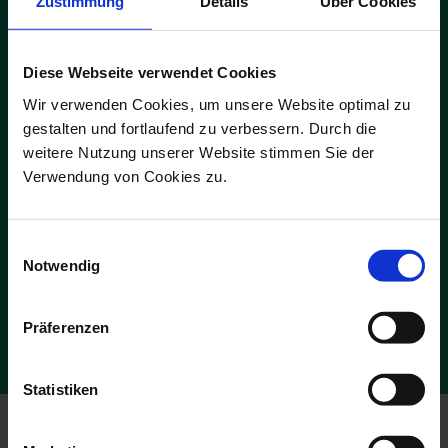
Zustimmung
Details
Über Cookies
Diese Webseite verwendet Cookies
Wir verwenden Cookies, um unsere Website optimal zu
ADS-Newsmail
gestalten und fortlaufend zu verbessern. Durch die
Melden Sie sich jetzt für unsere kostenfreie ADS-Newsmail an und
weitere Nutzung unserer Website stimmen Sie der
sichern Sie sich einmalig
10 % Rabatt
auf Ihren Online-Einkauf.
Verwendung von Cookies zu.
JETZT GUTSCHEIN SICHERN
Einwilligungsauswahl
Notwendig
Die Abmeldung ist jederzeit möglich. Es gelten die Bedingungen zum
Datenschutz. *Pflichtfelder
Präferenzen
Statistiken