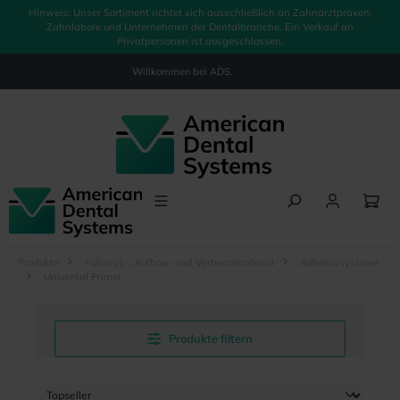
Hinweis: Unser Sortiment richtet sich ausschließlich an Zahnarztpraxen,
alt springen
Zahnlabore und Unternehmen der Dentalbranche. Ein Verkauf an
Privatpersonen ist ausgeschlossen.
Willkommen bei
ADS.
Produkte
Füllungs-, Aufbau- und Verbundmaterial
Adhäsivsysteme
Universal Primer
Produkte filtern