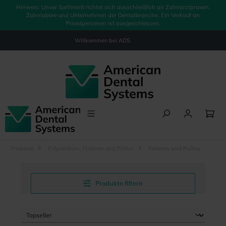
Hinweis: Unser Sortiment richtet sich ausschließlich an Zahnarztpraxen,
alt springen
Zahnlabore und Unternehmen der Dentalbranche. Ein Verkauf an
Privatpersonen ist ausgeschlossen.
Willkommen bei
ADS.
Produkte
Präparation, Finieren und Politur
Finieren und Politur
Produkte filtern