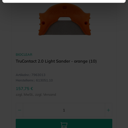
BIOCLEAR
TruContact 2.0 Light Sander - orange (10)
Artikelnr.:
7963013
Herstellernr.:
613051.10
157,75 €
zzgl. MwSt., zzgl. Versand