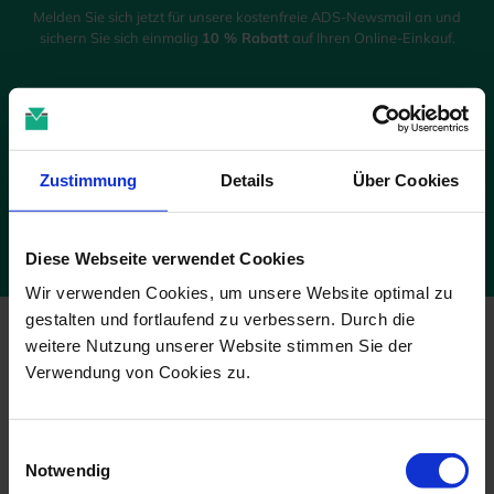
Melden Sie sich jetzt für unsere kostenfreie ADS-Newsmail an und
sichern Sie sich einmalig
10 % Rabatt
auf Ihren Online-Einkauf.
JETZT GUTSCHEIN SICHERN
Die Abmeldung ist jederzeit möglich. Es gelten die Bedingungen zum
Zustimmung
Details
Über Cookies
Datenschutz. *Pflichtfelder
Diese Webseite verwendet Cookies
Wir verwenden Cookies, um unsere Website optimal zu
gestalten und fortlaufend zu verbessern. Durch die
weitere Nutzung unserer Website stimmen Sie der
Verwendung von Cookies zu.
Wir sind für Sie da!
Einwilligungsauswahl
Notwendig