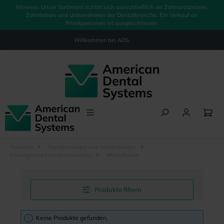
Hinweis: Unser Sortiment richtet sich ausschließlich an Zahnarztpraxen,
alt springen
Zahnlabore und Unternehmen der Dentalbranche. Ein Verkauf an
Privatpersonen ist ausgeschlossen.
Willkommen bei
ADS.
Produkte
Parodontologie und Implantologie
Chirurgische Handinstrumente
Wurzelheber
Produkte filtern
Keine Produkte gefunden.