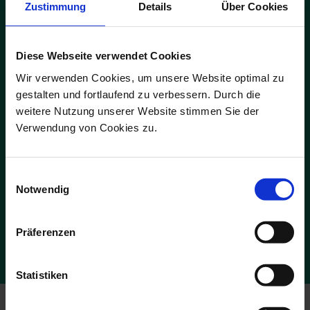
Zustimmung
Details
Über Cookies
Diese Webseite verwendet Cookies
Wir verwenden Cookies, um unsere Website optimal zu
ADS-Newsmail
gestalten und fortlaufend zu verbessern. Durch die
Melden Sie sich jetzt für unsere kostenfreie ADS-Newsmail an und
weitere Nutzung unserer Website stimmen Sie der
sichern Sie sich einmalig
10 % Rabatt
auf Ihren Online-Einkauf.
Verwendung von Cookies zu.
JETZT GUTSCHEIN SICHERN
Einwilligungsauswahl
Notwendig
Die Abmeldung ist jederzeit möglich. Es gelten die Bedingungen zum
Datenschutz. *Pflichtfelder
Präferenzen
Statistiken