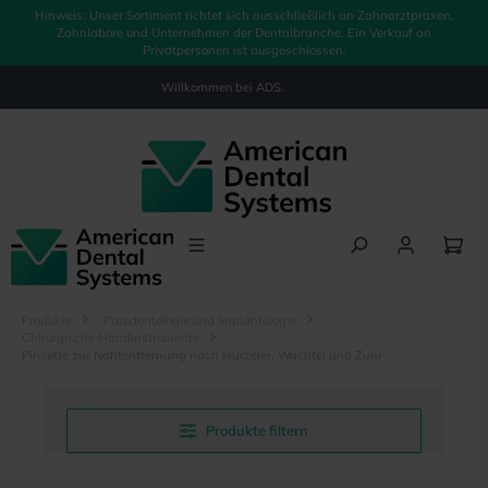
Hinweis: Unser Sortiment richtet sich ausschließlich an Zahnarztpraxen,
alt springen
Zahnlabore und Unternehmen der Dentalbranche. Ein Verkauf an
Privatpersonen ist ausgeschlossen.
Willkommen bei
ADS.
Produkte
Parodontologie und Implantologie
Chirurgische Handinstrumente
Pinzette zur Nahtentfernung nach Hürzeler, Wachtel und Zuhr
Produkte filtern