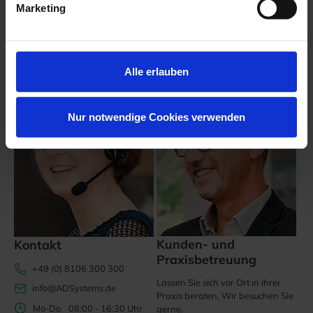
Marketing
Wir sind für Sie da!
Alle erlauben
Nur notwendige Cookies verwenden
Kunden- und
Kontakt
Praxisbetreuung
+49 (0) 8106 300 300
Lassen Sie sich vor Ort in Ihrer
info@ADSystems.de
Praxis beraten. Wir besuchen Sie
Mo-Do
08:00 - 16:30 Uhr
gerne.