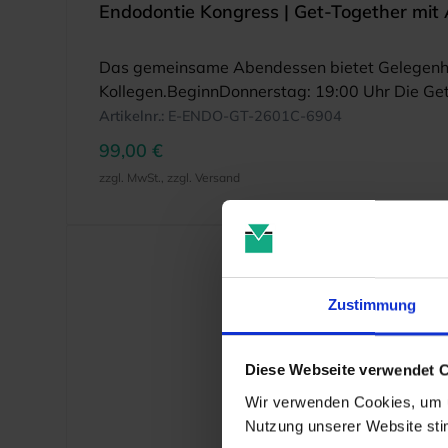
Endodontie Kongress | Get-
Das gemeinsame Abendessen bietet Gelegenheit
Kollegen.BeginnDonnerstag: 19:00 Uhr Die Getr
Artikelnr.:
E-ENDO-GT-2601C-6904
99,00 €
zzgl. MwSt., zzgl. Versand
Zustimmung
Diese Webseite verwendet 
Wir verwenden Cookies, um u
Nutzung unserer Website st