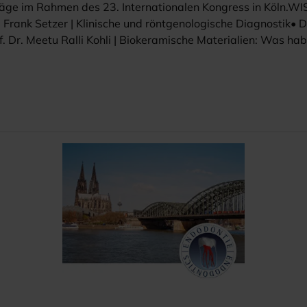
träge im Rahmen des 23. Internationalen Kongress in Köl
Frank Setzer | Klinische und röntgenologische Diagnostik• D
 Dr. Meetu Ralli Kohli | Biokeramische Materialien: Was hab
nd -kanälenWISSENSCHAFTLICHE VORTRÄGE | 11. Dezember 20
n• Prof. Dr. Markus Blatz | Postendodontische Restauration•
 Sam Kratchman | Endodontische MikrochirurgieREFERENT• Pro
ebelian• Prof. Dr. Bekir Karabucak• Prof. Dr. Meetu Ralli Kohl
gency KölnKenedy-Ufer 2A50679 KölnKONGRESSZEITENDonner
ZMK Punktebewertung entsprechend der EmpfehlungKaffeepa