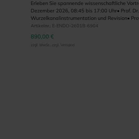
Erleben Sie spannende wissenschaftliche Vor
Dezember 2026, 08:45 bis 17:00 Uhr• Prof. Dr. 
Wurzelkanalinstrumentation und Revision• Prof.
Vorgehen bei kalzifizierten Pulpakammern u
Artikelnr.:
E-ENDO-2601B-6904
Lee | Vitalpulpa-Therapie & & Revaskularisatio
890,00 €
Läsionen und Perforationsreparatur• Prof. Dr.
zzgl. MwSt., zzgl. Versand
Leiter)• Prof. Dr. Markus Blatz• Dr. Gilberto D
Dr. Helmut WalschVeranstaltungsortHyatt Re
(Theorie): 09:00-17:00 Uhr8 Punkte BZÄK DG
enthalten.