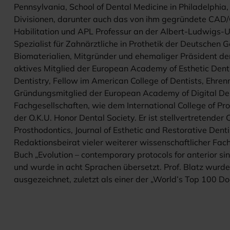
Pennsylvania, School of Dental Medicine in Philadelphia
Divisionen, darunter auch das von ihm gegründete CAD
Habilitation und APL Professur an der Albert-Ludwigs-Univ
Spezialist für Zahnärztliche in Prothetik der Deutschen 
Biomaterialien, Mitgründer und ehemaliger Präsident de
aktives Mitglied der European Academy of Esthetic Dent
Dentistry, Fellow im American College of Dentists, Ehren
Gründungsmitglied der European Academy of Digital Dent
Fachgesellschaften, wie dem International College of P
der O.K.U. Honor Dental Society. Er ist stellvertretender 
Prosthodontics, Journal of Esthetic and Restorative Dent
Redaktionsbeirat vieler weiterer wissenschaftlicher Fach
Buch „Evolution – contemporary protocols for anterior sing
und wurde in acht Sprachen übersetzt. Prof. Blatz wurd
ausgezeichnet, zuletzt als einer der „World’s Top 100 Doc