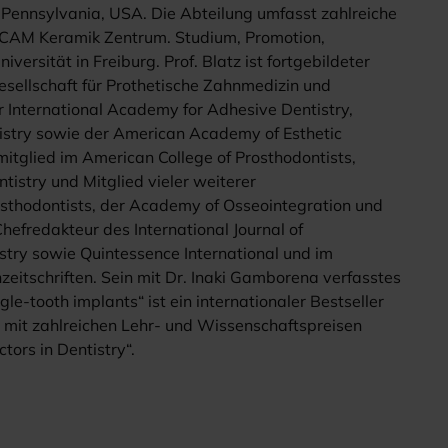
, Pennsylvania, USA. Die Abteilung umfasst zahlreiche
/CAM Keramik Zentrum. Studium, Promotion,
ersität in Freiburg. Prof. Blatz ist fortgebildeter
Gesellschaft für Prothetische Zahnmedizin und
r International Academy for Adhesive Dentistry,
istry sowie der American Academy of Esthetic
mitglied im American College of Prosthodontists,
istry und Mitglied vieler weiterer
rosthodontists, der Academy of Osseointegration und
Chefredakteur des International Journal of
istry sowie Quintessence International und im
zeitschriften. Sein mit Dr. Inaki Gamborena verfasstes
le-tooth implants“ ist ein internationaler Bestseller
e mit zahlreichen Lehr- und Wissenschaftspreisen
tors in Dentistry“.