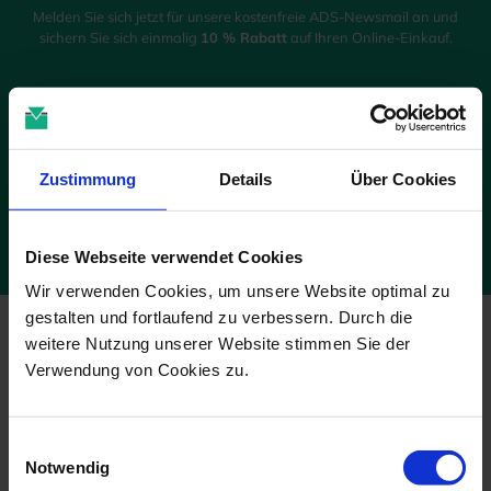
Melden Sie sich jetzt für unsere kostenfreie ADS-Newsmail an und
sichern Sie sich einmalig
10 % Rabatt
auf Ihren Online-Einkauf.
JETZT GUTSCHEIN SICHERN
Die Abmeldung ist jederzeit möglich. Es gelten die Bedingungen zum
Zustimmung
Details
Über Cookies
Datenschutz. *Pflichtfelder
Diese Webseite verwendet Cookies
Wir verwenden Cookies, um unsere Website optimal zu
gestalten und fortlaufend zu verbessern. Durch die
weitere Nutzung unserer Website stimmen Sie der
Verwendung von Cookies zu.
Wir sind für Sie da!
Einwilligungsauswahl
Notwendig