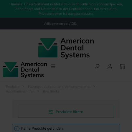
Hinweis: Unser Sortiment richtet sich ausschließlich an Zahnarztpraxen,
alt springen
Zahnlabore und Unternehmen der Dentalbranche. Ein Verkauf an
Privatpersonen ist ausgeschlossen.
Willkommen bei
ADS.
Produkte
Füllungs-, Aufbau- und Verbundmaterial
Applikationshilfen
Bite Sticks
Produkte filtern
Keine Produkte gefunden.