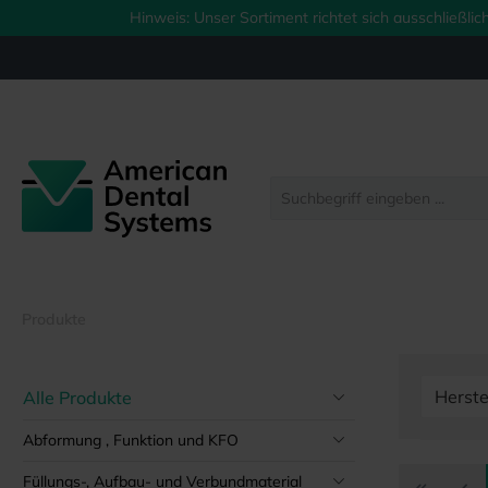
Hinweis: Unser Sortiment richtet sich ausschließl
springen
Zur Hauptnavigation springen
Produkte
Herste
Alle Produkte
Abformung , Funktion und KFO
Füllungs-, Aufbau- und Verbundmaterial