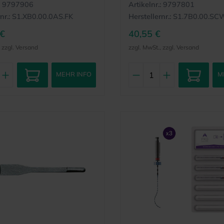
9797906
Artikelnr.:
9797801
nr.:
S1.XB0.00.0AS.FK
Herstellernr.:
S1.7B0.00.SC
 €
40,55 €
, zzgl. Versand
zzgl. MwSt., zzgl. Versand
MEHR INFO
M