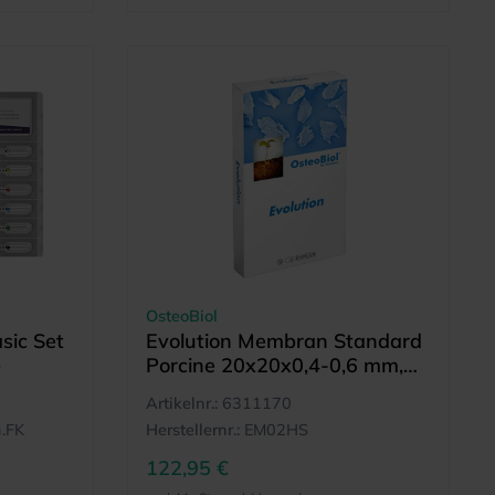
OsteoBiol
sic Set
Evolution Membran Standard
)
Porcine 20x20x0,4-0,6 mm,
dehydriert
Artikelnr.:
6311170
.FK
Herstellernr.:
EM02HS
122,95 €