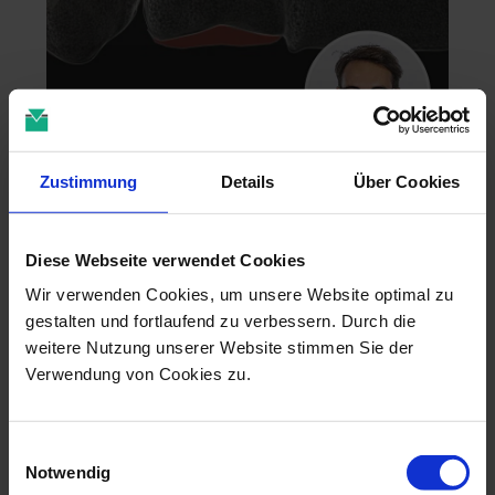
Zahntechnik im 4D-Zeitalter
Zustimmung
Details
Über Cookies
04.11.26 - 04.11.26
online
Diese Webseite verwendet Cookies
Dr. Christian Leonhardt
Wir verwenden Cookies, um unsere Website optimal zu
gestalten und fortlaufend zu verbessern. Durch die
weitere Nutzung unserer Website stimmen Sie der
Verwendung von Cookies zu.
Einwilligungsauswahl
Notwendig