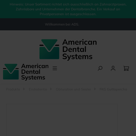
Hinweis: Unser Sortiment richtet sich ausschließlich an Zahnarztpraxen,
alt springen
Zahnlabore und Unternehmen der Dentalbranche. Ein Verkauf an
Privatpersonen ist ausgeschlossen.
Willkommen bei
ADS.
Produkte
Endodontie
Obturation und Sealer
FKG Guttapercha
Bildergalerie überspringen