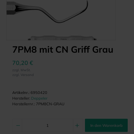
7PM8 mit CN Griff Grau
70,20 €
zzgl. MwSt.
zzgl. Versand
Artikelnr.:
6950420
Hersteller:
Deppeler
Herstellernr.:
7PM8CN-GRAU
In den Warenkorb