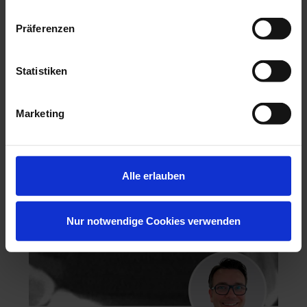
Präferenzen
Hochästhetisches, nichtinvasives Veneering
Statistiken
06.11.26 - 07.11.26
Köln
Marketing
Keine freien Plätze
Dr. Hanni Lohmar
Alle erlauben
Nur notwendige Cookies verwenden