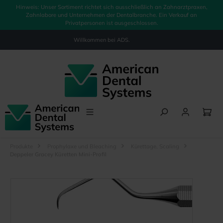
Hinweis: Unser Sortiment richtet sich ausschließlich an Zahnarztpraxen,
alt springen
Zahnlabore und Unternehmen der Dentalbranche. Ein Verkauf an
Privatpersonen ist ausgeschlossen.
Willkommen bei
ADS.
Produkte
Prophylaxe und Bleaching
Kürettage, Scaling
Deppeler Gracey Küretten Mini-Profil
Bildergalerie überspringen