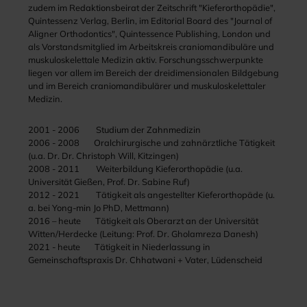
zudem im Redaktionsbeirat der Zeitschrift "Kieferorthopädie",
Quintessenz Verlag, Berlin, im Editorial Board des "Journal of
Aligner Orthodontics", Quintessence Publishing, London und
als Vorstandsmitglied im Arbeitskreis craniomandibuläre und
muskuloskelettale Medizin aktiv. Forschungsschwerpunkte
liegen vor allem im Bereich der dreidimensionalen Bildgebung
und im Bereich craniomandibulärer und muskuloskelettaler
Medizin.
2001 - 2006 Studium der Zahnmedizin
2006 - 2008 Oralchirurgische und zahnärztliche Tätigkeit
(u.a. Dr. Dr. Christoph Will, Kitzingen)
2008 - 2011 Weiterbildung Kieferorthopädie (u.a.
Universität Gießen, Prof. Dr. Sabine Ruf)
2012 - 2021
Tätigkeit als angestellter Kieferorthopäde (u.
a. bei Yong-min Jo PhD, Mettmann)
2016 – heute
Tätigkeit als Oberarzt an der Universität
Witten/Herdecke (Leitung: Prof. Dr. Gholamreza Danesh)
2021 - heute Tätigkeit in Niederlassung in
Gemeinschaftspraxis Dr. Chhatwani + Vater, Lüdenscheid