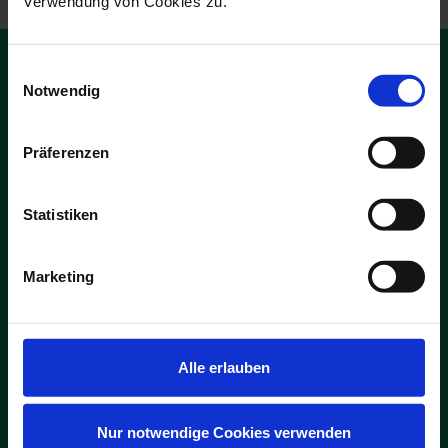
10
%
Verwendung von Cookies zu.
GUTSCHEIN
Einwilligungsauswahl
Notwendig
Präferenzen
ADS-Newsmail
Statistiken
Melden Sie sich jetzt für unsere kostenfreie ADS-Newsmail an und
sichern Sie sich einmalig
10 % Rabatt
auf Ihren Online-Einkauf.
Marketing
JETZT GUTSCHEIN SICHERN
Alle erlauben
Die Abmeldung ist jederzeit möglich. Es gelten die Bedingungen zum
Datenschutz. *Pflichtfelder
Nur notwendige Cookies verwenden