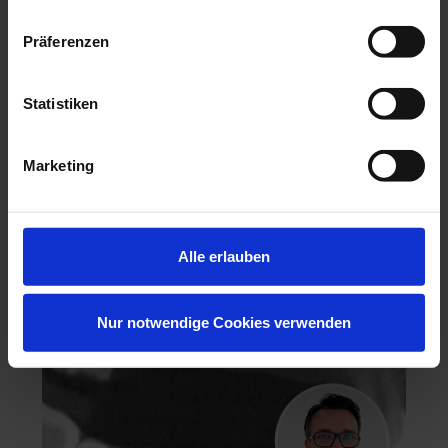
Präferenzen
Hochästhetisches, nichtinvasives Veneering
Statistiken
06.11.26 - 07.11.26
Marketing
Köln
Keine freien Plätze
Dr. Hanni Lohmar
Alle erlauben
Nur notwendige Cookies verwenden