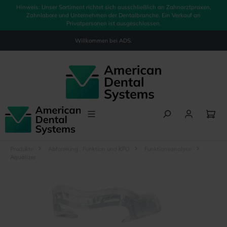
Hinweis: Unser Sortiment richtet sich ausschließlich an Zahnarztpraxen,
alt springen
Zahnlabore und Unternehmen der Dentalbranche. Ein Verkauf an
Privatpersonen ist ausgeschlossen.
Willkommen bei
ADS.
Produkte
Abformung , Funktion und KFO
Funktionsanalyse
Aqualizer
Bildergalerie überspringen