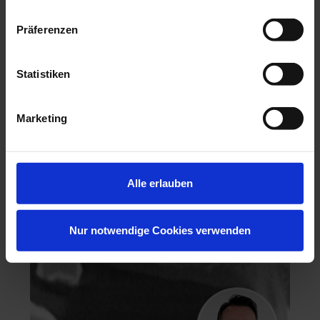
Präferenzen
Statistiken
Hochästhetisches, nichtinvasives Veneering
Marketing
06.11.26 - 07.11.26
Köln
Keine freien Plätze
Dr. Hanni Lohmar
Alle erlauben
Nur notwendige Cookies verwenden