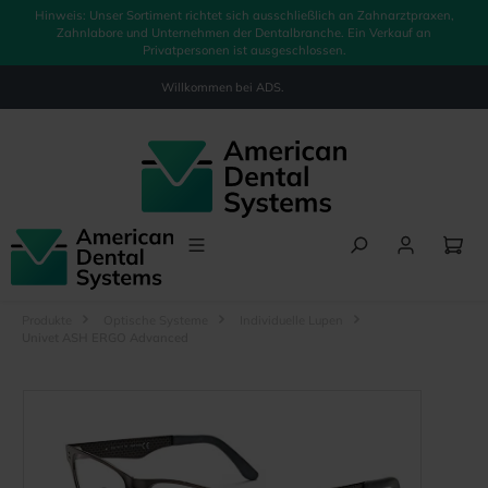
Hinweis: Unser Sortiment richtet sich ausschließlich an Zahnarztpraxen,
alt springen
Zahnlabore und Unternehmen der Dentalbranche. Ein Verkauf an
Privatpersonen ist ausgeschlossen.
Willkommen bei
ADS.
Produkte
Optische Systeme
Individuelle Lupen
Univet ASH ERGO Advanced
Bildergalerie überspringen