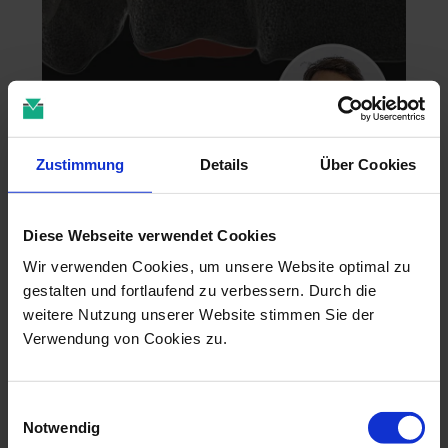
Zustimmung
Details
Über Cookies
Zahntechnik im 4D-Zeitalter
04.11.26 - 04.11.26
Diese Webseite verwendet Cookies
online
Dr. Christian Leonhardt
Wir verwenden Cookies, um unsere Website optimal zu
gestalten und fortlaufend zu verbessern. Durch die
weitere Nutzung unserer Website stimmen Sie der
Verwendung von Cookies zu.
Einwilligungsauswahl
Notwendig