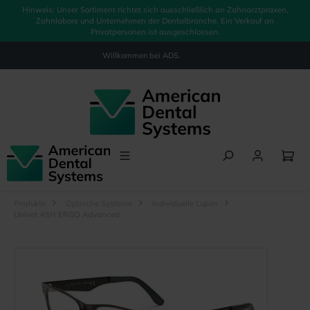
Hinweis: Unser Sortiment richtet sich ausschließlich an Zahnarztpraxen,
alt springen
Zahnlabore und Unternehmen der Dentalbranche. Ein Verkauf an
Privatpersonen ist ausgeschlossen.
Willkommen bei
ADS.
Produkte
Optische Systeme
Individuelle Lupen
Univet ASH ERGO Advanced
Bildergalerie überspringen