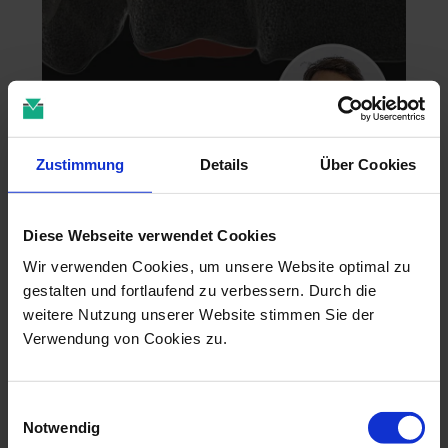
Zustimmung
Details
Über Cookies
Zahntechnik im 4D-Zeitalter
04.11.26 - 04.11.26
Diese Webseite verwendet Cookies
online
Dr. Christian Leonhardt
Wir verwenden Cookies, um unsere Website optimal zu
gestalten und fortlaufend zu verbessern. Durch die
weitere Nutzung unserer Website stimmen Sie der
Verwendung von Cookies zu.
Einwilligungsauswahl
Notwendig