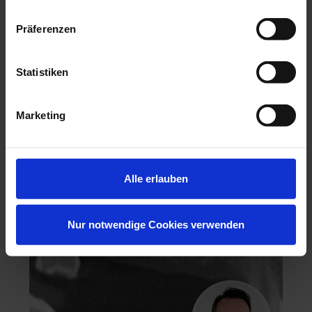
Präferenzen
Statistiken
Hochästhetisches, nichtinvasives Veneering
Marketing
06.11.26 - 07.11.26
Köln
Keine freien Plätze
Dr. Hanni Lohmar
Alle erlauben
Nur notwendige Cookies verwenden