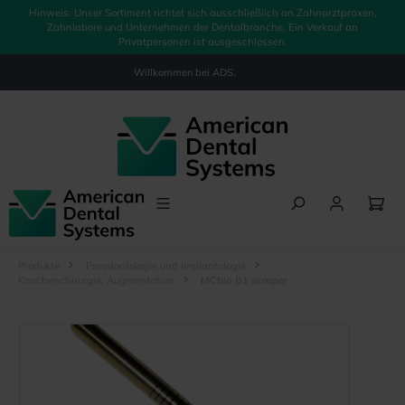
Hinweis: Unser Sortiment richtet sich ausschließlich an Zahnarztpraxen,
alt springen
Zahnlabore und Unternehmen der Dentalbranche. Ein Verkauf an
Privatpersonen ist ausgeschlossen.
Willkommen bei
ADS.
Produkte
Parodontologie und Implantologie
Knochenchirurgie, Augmentation
MCbio B1 scraper
Bildergalerie überspringen