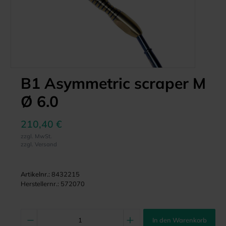
B1 Asymmetric scraper M
Ø 6.0
210,40 €
zzgl. MwSt.
zzgl. Versand
Artikelnr.:
8432215
Herstellernr.:
572070
In den Warenkorb