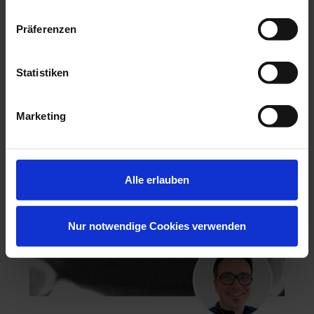
Präferenzen
Hochästhetisches, nichtinvasives Veneering
Statistiken
06.11.26 - 07.11.26
Köln
Keine freien Plätze
Marketing
Dr. Hanni Lohmar
Alle erlauben
Nur notwendige Cookies verwenden