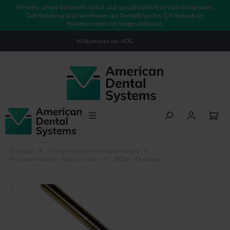
Hinweis: Unser Sortiment richtet sich ausschließlich an Zahnarztpraxen,
alt springen
Zahnlabore und Unternehmen der Dentalbranche. Ein Verkauf an
Privatpersonen ist ausgeschlossen.
Willkommen bei
ADS.
Produkte
Parodontologie und Implantologie
Knochenchirurgie, Augmentation
MCbio B1 scraper
Bildergalerie überspringen