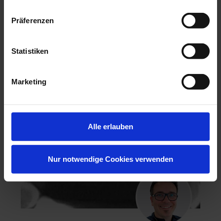
Präferenzen
Hochästhetisches, nichtinvasives Veneering
Statistiken
06.11.26 - 07.11.26
Köln
Keine freien Plätze
Marketing
Dr. Hanni Lohmar
Alle erlauben
Nur notwendige Cookies verwenden