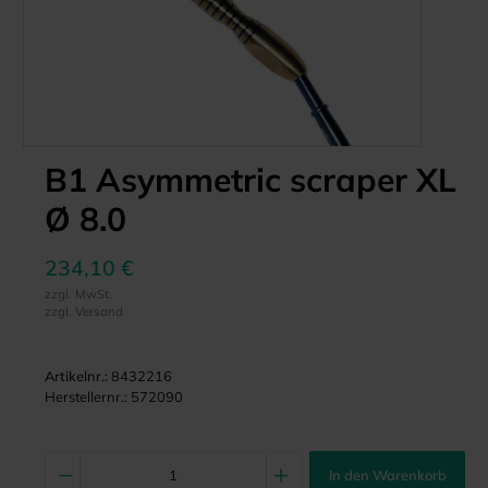
B1 Asymmetric scraper XL
Ø 8.0
234,10 €
zzgl. MwSt.
zzgl. Versand
Artikelnr.:
8432216
Herstellernr.:
572090
In den Warenkorb