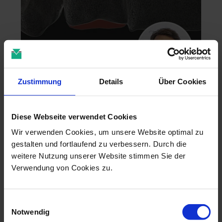
Zustimmung
Details
Über Cookies
Zahntechnik im 4D-Zeitalter
04.11.26 - 04.11.26
Diese Webseite verwendet Cookies
online
Dr. Christian Leonhardt
Wir verwenden Cookies, um unsere Website optimal zu
gestalten und fortlaufend zu verbessern. Durch die
weitere Nutzung unserer Website stimmen Sie der
Verwendung von Cookies zu.
Einwilligungsauswahl
Notwendig