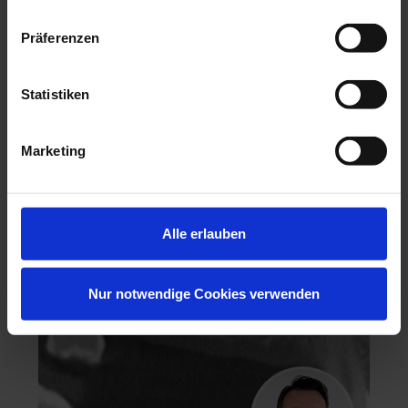
Präferenzen
Statistiken
Hochästhetisches, nichtinvasives Veneering
Marketing
06.11.26 - 07.11.26
Köln
Keine freien Plätze
Dr. Hanni Lohmar
Alle erlauben
Nur notwendige Cookies verwenden