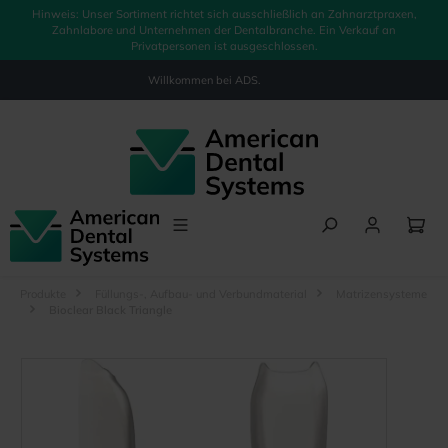
Hinweis: Unser Sortiment richtet sich ausschließlich an Zahnarztpraxen,
alt springen
Zahnlabore und Unternehmen der Dentalbranche. Ein Verkauf an
Privatpersonen ist ausgeschlossen.
Willkommen bei
ADS.
Produkte
Füllungs-, Aufbau- und Verbundmaterial
Matrizensysteme
Bioclear Black Triangle
Bildergalerie überspringen