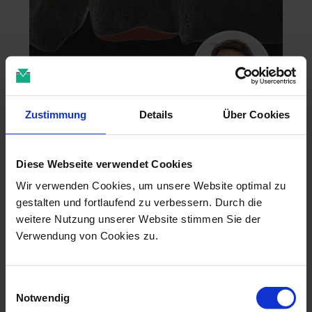
Zustimmung
Details
Über Cookies
Zahntechnik im 4D-Zeitalter
04.11.26 - 04.11.26
Diese Webseite verwendet Cookies
online
Dr. Christian Leonhardt
Wir verwenden Cookies, um unsere Website optimal zu
gestalten und fortlaufend zu verbessern. Durch die
weitere Nutzung unserer Website stimmen Sie der
Verwendung von Cookies zu.
Einwilligungsauswahl
Notwendig