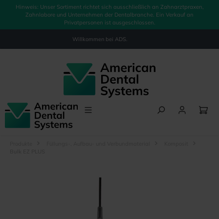
Hinweis: Unser Sortiment richtet sich ausschließlich an Zahnarztpraxen,
alt springen
Zahnlabore und Unternehmen der Dentalbranche. Ein Verkauf an
Privatpersonen ist ausgeschlossen.
Willkommen bei
ADS.
Produkte
Füllungs-, Aufbau- und Verbundmaterial
Komposit
Bulk EZ PLUS
Bildergalerie überspringen