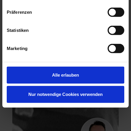
Präferenzen
Statistiken
Hochästhetisches, nichtinvasives Veneering
Marketing
06.11.26 - 07.11.26
Köln
Keine freien Plätze
Dr. Hanni Lohmar
Alle erlauben
Nur notwendige Cookies verwenden