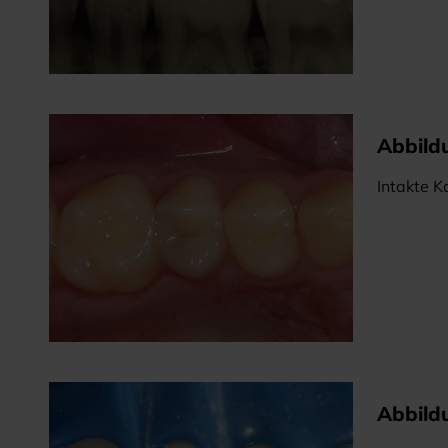
Abbild
Intakte K
Abbild