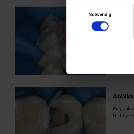
Einwilligungsauswahl
Notwendig
Abbild
Height In
Abbild
Pulpenka
Nichtgef