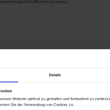
enisolierung mit Kofferdam (x-heavy)
ung 4
s Nachbarzahnes und des Kofferdams mit wiederverwandter Bio
Details
Cookies
nsere Website optimal zu gestalten und fortlaufend zu verbesse
immen Sie der Verwendung von Cookies zu.