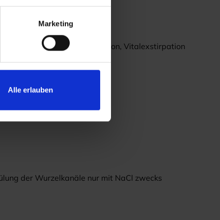
Marketing
ktdarstellung, Kariesexcavation, Vitalexstirpation
Alle erlauben
lung der Wurzelkanäle nur mit NaCl zwecks