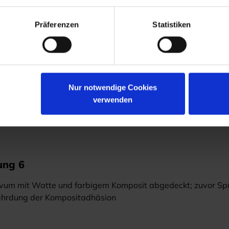
Präferenzen
Statistiken
ung 5
dicator vor Auswahl der passenden Evolve Matrize nach Defe
Nur notwendige Cookies
verwenden
ung 6
vum mit Watte und farbigem Komposit abgedeckt; zuvor Spü
ährdung der Kompositadhäsion