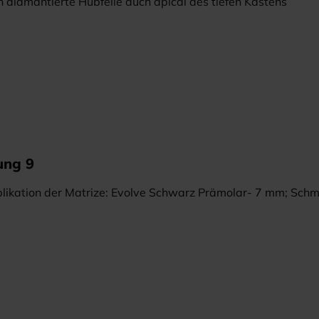
h diamantierte Hubfeile auch apical des tiefen Kastens
ung 9
likation der Matrize: Evolve Schwarz Prämolar- 7 mm; Sch