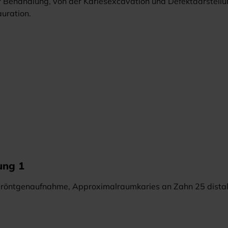
 der Behandlung, von der Kariesexcavation und Defektdarstellu
uration.
ung 1
elröntgenaufnahme, Approximalraumkaries an Zahn 25 dista