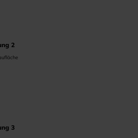
ung 2
aufläche
ung 3