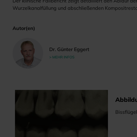
Der klinische Fallbericht zeigt detailliert den Ablauf
Wurzelkanalfüllung und abschließenden Kompositresta
Autor(en)
Dr. Günter Eggert
> MEHR INFOS
Abbild
Bissflüg