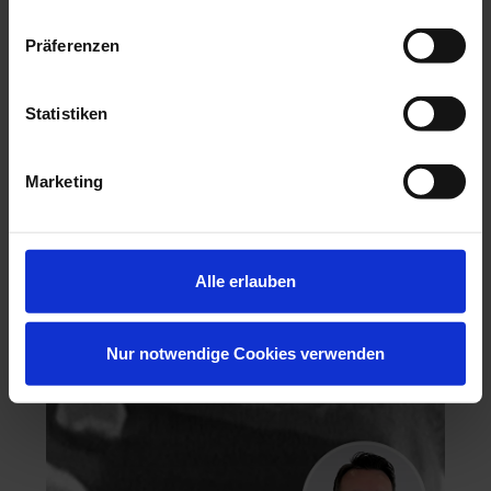
Präferenzen
Statistiken
Hochästhetisches, nichtinvasives Veneering
Marketing
06.11.26 - 07.11.26
Köln
Keine freien Plätze
Dr. Hanni Lohmar
Alle erlauben
Nur notwendige Cookies verwenden