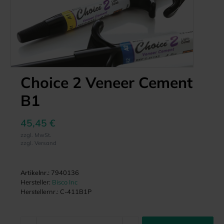
Choice 2 Veneer Cement
B1
45,45 €
zzgl. MwSt.
zzgl. Versand
Artikelnr.:
7940136
Hersteller:
Bisco Inc
Herstellernr.:
C-411B1P