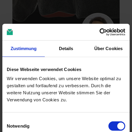
Zustimmung
Details
Über Cookies
Zahntechnik im 4D-Zeitalter
04.11.26 - 04.11.26
Diese Webseite verwendet Cookies
online
Dr. Christian Leonhardt
Wir verwenden Cookies, um unsere Website optimal zu
gestalten und fortlaufend zu verbessern. Durch die
weitere Nutzung unserer Website stimmen Sie der
Verwendung von Cookies zu.
Einwilligungsauswahl
Notwendig