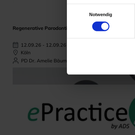
Einwilligungsauswahl
Notwendig
Regenerative Parodontitis-Therapie
12.09.26 - 12.09.26
Köln
PD Dr. Amelie Bäumer-König, M.Sc.