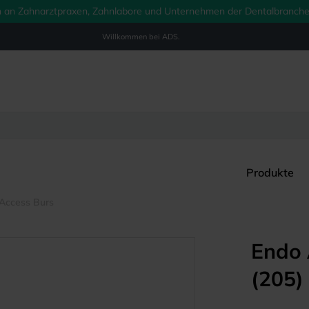
ich an Zahnarztpraxen, Zahnlabore und Unternehmen der Dentalbranche.
Willkommen bei
ADS.
Produkte
Access Burs
Endo 
(205)