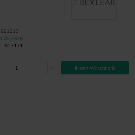
d
7961013
BIOCLEAR
.:
827171
In den Warenkorb