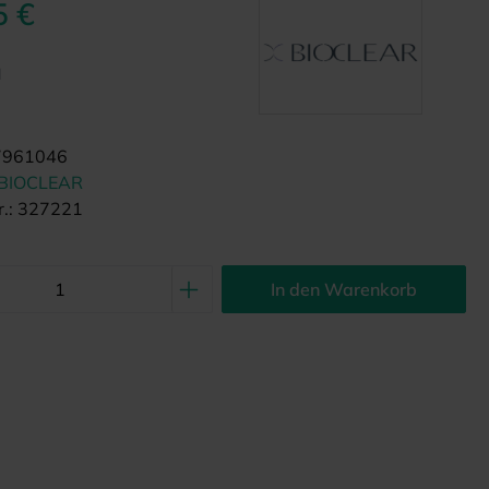
5 €
d
7961046
BIOCLEAR
.:
327221
In den Warenkorb