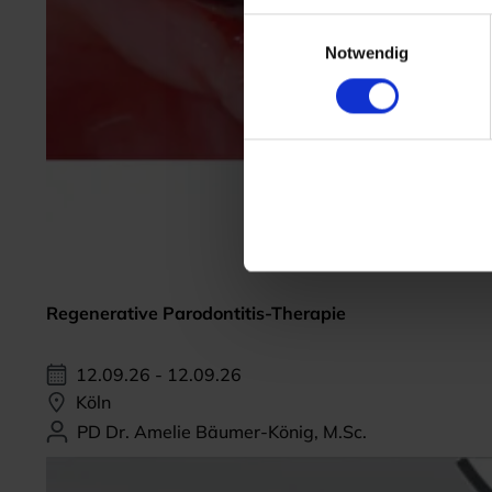
Einwilligungsauswahl
Notwendig
Regenerative Parodontitis-Therapie
12.09.26 - 12.09.26
Köln
PD Dr. Amelie Bäumer-König, M.Sc.