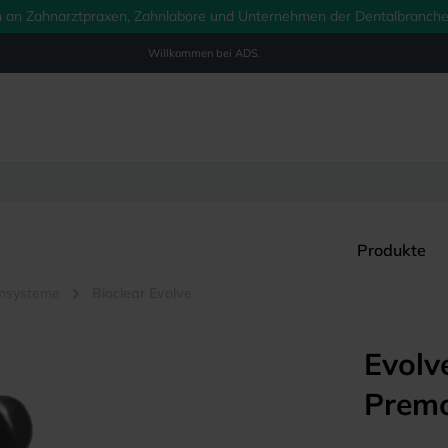
ich an Zahnarztpraxen, Zahnlabore und Unternehmen der Dentalbranche.
Willkommen bei
ADS.
Produkte
ensysteme
Bioclear Evolve
Evolv
Premo