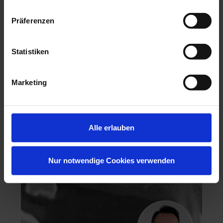
Präferenzen
Statistiken
Hochästhetisches, nichtinvasives Veneering
Marketing
06.11.26 - 07.11.26
Köln
Keine freien Plätze
Dr. Hanni Lohmar
Alle erlauben
Nur notwendige Cookies verwenden