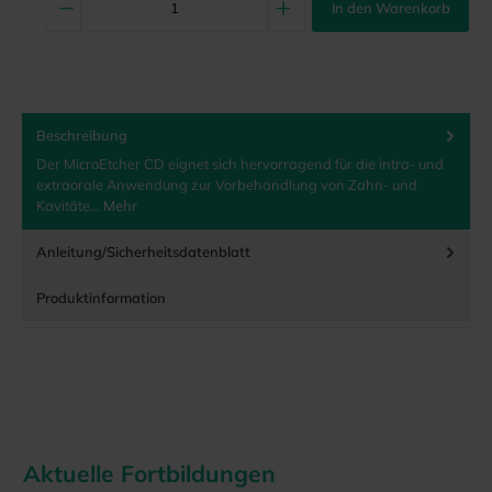
In den Warenkorb
Beschreibung
Der MicroEtcher CD eignet sich hervorragend für die intra- und
extraorale Anwendung zur Vorbehandlung von Zahn- und
Kavitäte…
Mehr
Anleitung/Sicherheitsdatenblatt
Produktinformation
Aktuelle Fortbildungen