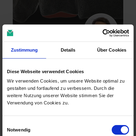
Zustimmung
Details
Über Cookies
Zahntechnik im 4D-Zeitalter
04.11.26 - 04.11.26
Diese Webseite verwendet Cookies
online
Dr. Christian Leonhardt
Wir verwenden Cookies, um unsere Website optimal zu
gestalten und fortlaufend zu verbessern. Durch die
weitere Nutzung unserer Website stimmen Sie der
Verwendung von Cookies zu.
Einwilligungsauswahl
Notwendig