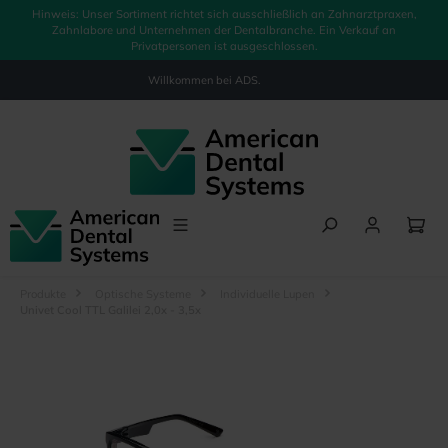
Hinweis: Unser Sortiment richtet sich ausschließlich an Zahnarztpraxen,
alt springen
Zahnlabore und Unternehmen der Dentalbranche. Ein Verkauf an
Privatpersonen ist ausgeschlossen.
Willkommen bei
ADS.
Produkte
Optische Systeme
Individuelle Lupen
Univet Cool TTL Galilei 2,0x - 3,5x
Bildergalerie überspringen