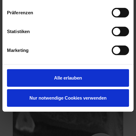
Präferenzen
Statistiken
Hochästhetisches, nichtinvasives Veneering
Marketing
06.11.26 - 07.11.26
Köln
Keine freien Plätze
Alle erlauben
Dr. Hanni Lohmar
Nur notwendige Cookies verwenden