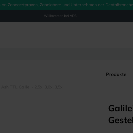
ich an Zahnarztpraxen, Zahnlabore und Unternehmen der Dentalbranche.
Willkommen bei
ADS.
Produkte
 Ash TTL Galilei - 2,5x, 3,0x, 3,5x
Galil
Geste