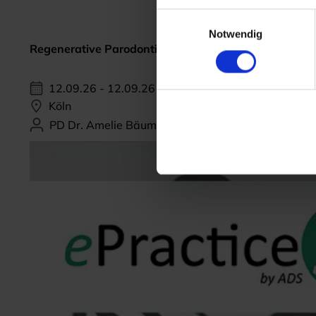
Einwilligungsauswahl
Notwendig
Regenerative Parodontitis-Therapie
12.09.26 - 12.09.26
Köln
PD Dr. Amelie Bäumer-König, M.Sc.