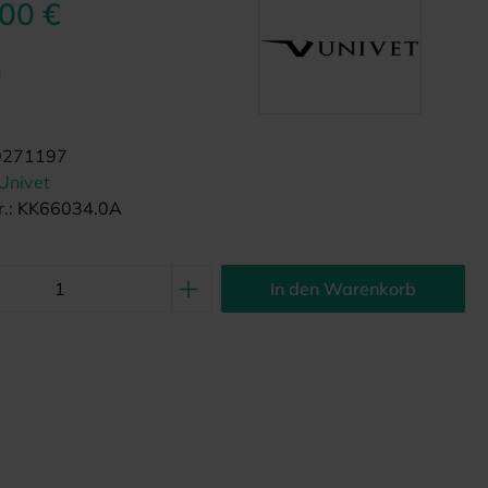
,00 €
d
9271197
Univet
.:
KK66034.0A
In den Warenkorb